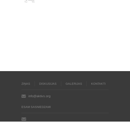
ZIŅAS
DISKUSIJAS
GALERIJAS
KONTAKTI
info@aktivs.org
ESAM SASNIEDZAMI