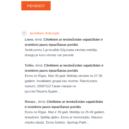
Jaunākais diskusijās
Liene
, tēmā:
Cilvēkiem ar ierobežotām vajadzībām ir
izveidots jauns iepazīšanas portāls
Sveiki,esmu 2 gr.invalíde.52g.kopta sieviete,meklēju
draugu,ar kuru vismaz var parunāt.
Toliks
, tēmā:
Cilvēkiem ar ierobežotām vajadzībām ir
izveidots jauns iepazīšanas portāls
Esmu no Rīgas. Man 30 gadi. Mekleju sieviete no 27-36
gadiem. Invalidates grupai nav nozime. Raksti,mans
numurs: 20597113.Также говорю по
русски.Пишите,будем...
Renars
, tēmā:
Cilvēkiem ar ierobežotām vajadzībām
ir izveidots jauns iepazīšanas portāls
Esmu no Rīgas. Man ir 39 gadi. Meklēju no 25-40 gadiem
draudzeni. Spēlēju ģitāru. Esmu ar humorizjūtu. Klausos
mūziku daudz. Esmu šahists. Sportoju.Patīk...