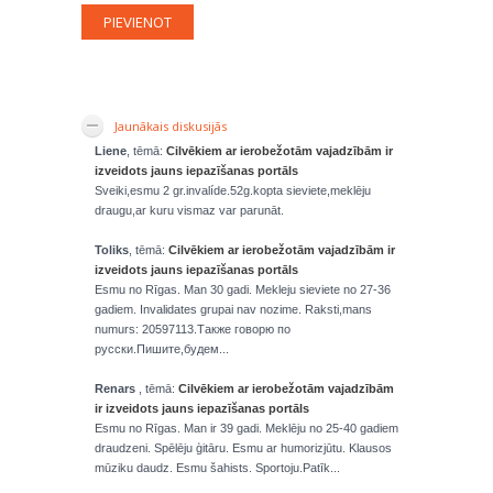
Jaunākais diskusijās
Liene
, tēmā:
Cilvēkiem ar ierobežotām vajadzībām ir
izveidots jauns iepazīšanas portāls
Sveiki,esmu 2 gr.invalíde.52g.kopta sieviete,meklēju
draugu,ar kuru vismaz var parunāt.
Toliks
, tēmā:
Cilvēkiem ar ierobežotām vajadzībām ir
izveidots jauns iepazīšanas portāls
Esmu no Rīgas. Man 30 gadi. Mekleju sieviete no 27-36
gadiem. Invalidates grupai nav nozime. Raksti,mans
numurs: 20597113.Также говорю по
русски.Пишите,будем...
Renars
, tēmā:
Cilvēkiem ar ierobežotām vajadzībām
ir izveidots jauns iepazīšanas portāls
Esmu no Rīgas. Man ir 39 gadi. Meklēju no 25-40 gadiem
draudzeni. Spēlēju ģitāru. Esmu ar humorizjūtu. Klausos
mūziku daudz. Esmu šahists. Sportoju.Patīk...