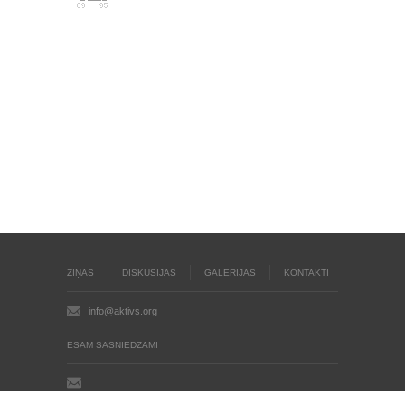
ZIŅAS
DISKUSIJAS
GALERIJAS
KONTAKTI
info@aktivs.org
ESAM SASNIEDZAMI