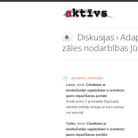
Diskusijas
› Ada
zāles nodarbības J
Jaunākais diskusijās
Liene
, tēmā:
Cilvēkiem ar
ierobežotām vajadzībām ir izveidots
jauns iepazīšanas portāls
Sveiki,esmu 2 gr.invalíde.52g.kopta
sieviete,meklēju draugu,ar kuru vismaz
var parunāt.
Toliks
, tēmā:
Cilvēkiem ar
ierobežotām vajadzībām ir izveidots
jauns iepazīšanas portāls