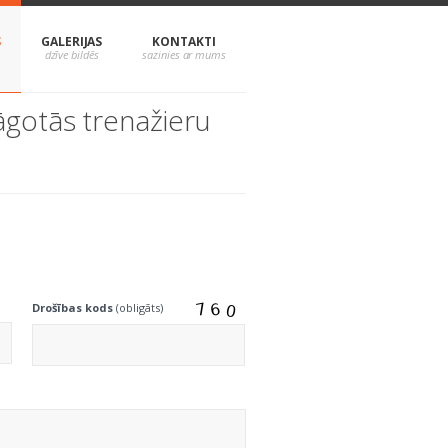
S
GALERIJAS
KONTAKTI
āgotās trenažieru
Drošības kods
(obligāts)