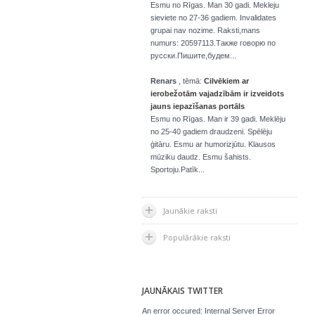
Esmu no Rīgas. Man 30 gadi. Mekleju
sieviete no 27-36 gadiem. Invalidates
grupai nav nozime. Raksti,mans
numurs: 20597113.Также говорю по
русски.Пишите,будем...
Renars
, tēmā:
Cilvēkiem ar
ierobežotām vajadzībām ir izveidots
jauns iepazīšanas portāls
Esmu no Rīgas. Man ir 39 gadi. Meklēju
no 25-40 gadiem draudzeni. Spēlēju
ģitāru. Esmu ar humorizjūtu. Klausos
mūziku daudz. Esmu šahists.
Sportoju.Patīk...
Jaunākie raksti
Populārākie raksti
JAUNĀKAIS TWITTER
An error occured: Internal Server Error