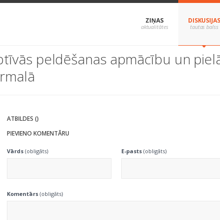
ZIŅAS
DISKUSIJA
ptīvās peldēšanas apmācību un piel
ūrmalā
ATBILDES ()
PIEVIENO KOMENTĀRU
Vārds
(obligāts)
E-pasts
(obligāts)
Komentārs
(obligāts)