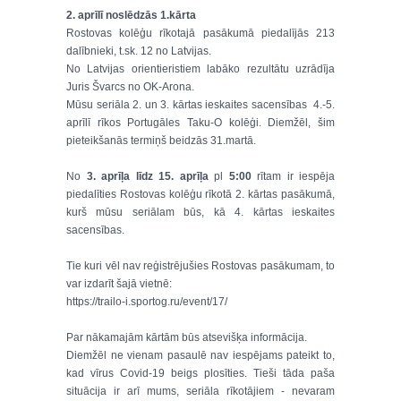
2. aprīlī noslēdzās 1.kārta
Rostovas kolēģu rīkotajā pasākumā piedalījās 213
dalībnieki, t.sk. 12 no Latvijas.
No Latvijas orientieristiem labāko rezultātu uzrādīja
Juris Švarcs no OK-Arona.
Mūsu seriāla 2. un 3. kārtas ieskaites sacensības 4.-5.
aprīlī rīkos Portugāles Taku-O kolēģi. Diemžēl, šim
pieteikšanās termiņš beidzās 31.martā.
No
3. aprīļa līdz 15. aprīļa
pl
5:00
rītam ir iespēja
piedalīties Rostovas kolēģu rīkotā 2. kārtas pasākumā,
kurš mūsu seriālam būs, kā 4. kārtas ieskaites
sacensības.
Tie kuri vēl nav reģistrējušies Rostovas pasākumam, to
var izdarīt šajā vietnē:
https://trailo-i.sportog.ru/event/17/
Par nākamajām kārtām būs atsevišķa informācija.
Diemžēl ne vienam pasaulē nav iespējams pateikt to,
kad vīrus Covid-19 beigs plosīties. Tieši tāda paša
situācija ir arī mums, seriāla rīkotājiem - nevaram