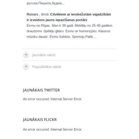
русски.Пишите,будем...
Renars
, tēmā:
Cilvēkiem ar ierobežotām vajadzībām
ir izveidots jauns iepazīšanas portāls
Esmu no Rīgas. Man ir 39 gadi. Meklēju no 25-40 gadiem
draudzeni. Spēlēju ģitāru. Esmu ar humorizjūtu. Klausos
mūziku daudz. Esmu šahists. Sportoju.Patīk...
Jaunākie raksti
Populārākie raksti
JAUNĀKAIS TWITTER
An error occured: Internal Server Error
JAUNĀKAIS FLICKR
An error occured: Internal Server Error