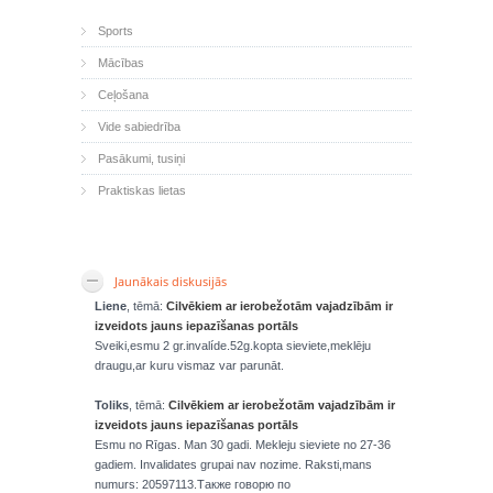
Sports
Mācības
Ceļošana
Vide sabiedrība
Pasākumi, tusiņi
Praktiskas lietas
Jaunākais diskusijās
Liene
, tēmā:
Cilvēkiem ar ierobežotām vajadzībām ir
izveidots jauns iepazīšanas portāls
Sveiki,esmu 2 gr.invalíde.52g.kopta sieviete,meklēju
draugu,ar kuru vismaz var parunāt.
Toliks
, tēmā:
Cilvēkiem ar ierobežotām vajadzībām ir
izveidots jauns iepazīšanas portāls
Esmu no Rīgas. Man 30 gadi. Mekleju sieviete no 27-36
gadiem. Invalidates grupai nav nozime. Raksti,mans
numurs: 20597113.Также говорю по