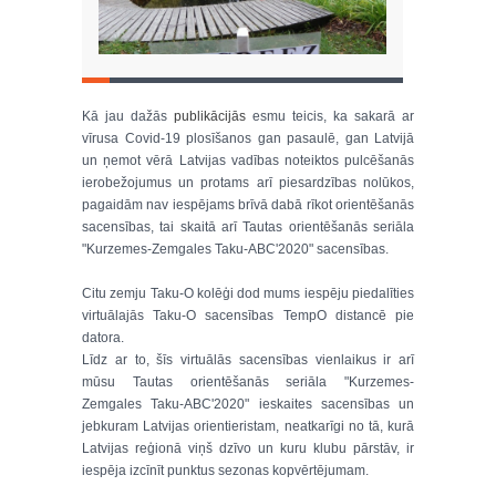
Kā jau dažās
publikācijās
esmu teicis, ka sakarā ar
vīrusa Covid-19 plosīšanos gan pasaulē, gan Latvijā
un ņemot vērā Latvijas vadības noteiktos pulcēšanās
ierobežojumus un protams arī piesardzības nolūkos,
pagaidām nav iespējams brīvā dabā rīkot orientēšanās
sacensības, tai skaitā arī Tautas orientēšanās seriāla
"Kurzemes-Zemgales Taku-ABC'2020" sacensības.
Citu zemju Taku-O kolēģi dod mums iespēju piedalīties
virtuālajās Taku-O sacensības TempO distancē pie
datora.
Līdz ar to, šīs virtuālās sacensības vienlaikus ir arī
mūsu Tautas orientēšanās seriāla "Kurzemes-
Zemgales Taku-ABC'2020" ieskaites sacensības un
jebkuram Latvijas orientieristam, neatkarīgi no tā, kurā
Latvijas reģionā viņš dzīvo un kuru klubu pārstāv, ir
iespēja izcīnīt punktus sezonas kopvērtējumam.