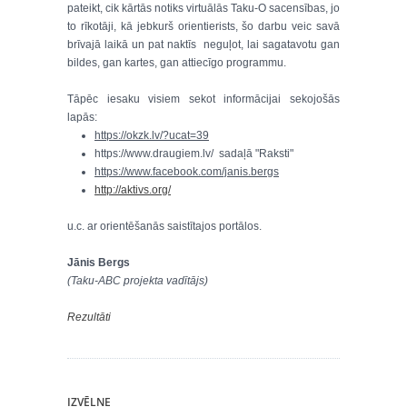
pateikt, cik kārtās notiks virtuālās Taku-O sacensības, jo
to rīkotāji, kā jebkurš orientierists, šo darbu veic savā
brīvajā laikā un pat naktīs neguļot, lai sagatavotu gan
bildes, gan kartes, gan attiecīgo programmu.
Tāpēc iesaku visiem sekot informācijai sekojošās
lapās:
https://okzk.lv/?ucat=39
https://www.draugiem.lv/ sadaļā "Raksti"
https://www.facebook.com/janis.bergs
http://aktivs.org/
u.c. ar orientēšanās saistītajos portālos.
Jānis Bergs
(Taku-ABC projekta vadītājs)
Rezultāti
IZVĒLNE