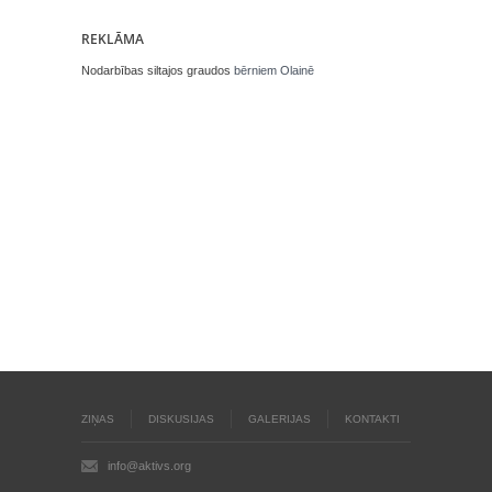
REKLĀMA
Nodarbības siltajos graudos
bērniem Olainē
ZIŅAS
DISKUSIJAS
GALERIJAS
KONTAKTI
info@aktivs.org