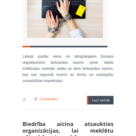
Latvijā pastāv viens no stingrākajiem Eiropas
regulējumiem tiešsaistes kazino jomā. Valsts
institūcijas nobloķē saites uz tiem tiešsaistes kazino,
kas nav ieguvuši licenci no Izložu un azartspēļu
uzraudzības inspekcijas.
0 komentāru
Lasi vairāk
Biedrība aicina atsaukties
organizācijas, lai meklētu