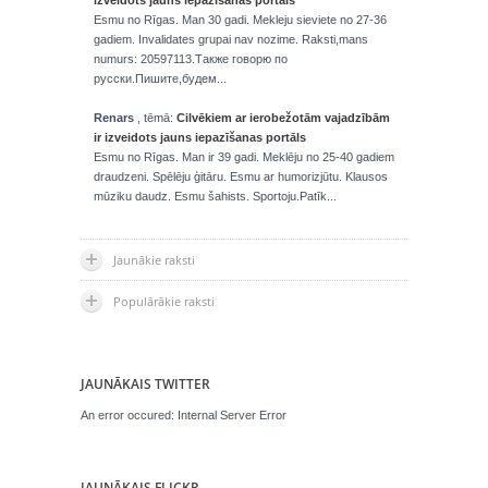
izveidots jauns iepazīšanas portāls
Esmu no Rīgas. Man 30 gadi. Mekleju sieviete no 27-36
gadiem. Invalidates grupai nav nozime. Raksti,mans
numurs: 20597113.Также говорю по
русски.Пишите,будем...
Renars
, tēmā:
Cilvēkiem ar ierobežotām vajadzībām
ir izveidots jauns iepazīšanas portāls
Esmu no Rīgas. Man ir 39 gadi. Meklēju no 25-40 gadiem
draudzeni. Spēlēju ģitāru. Esmu ar humorizjūtu. Klausos
mūziku daudz. Esmu šahists. Sportoju.Patīk...
Jaunākie raksti
Populārākie raksti
JAUNĀKAIS TWITTER
An error occured: Internal Server Error
JAUNĀKAIS FLICKR