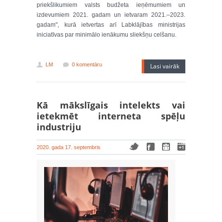
priekšlikumiem valsts budžeta ieņēmumiem un
izdevumiem 2021. gadam un ietvaram 2021.–2023.
gadam", kurā ietvertas arī Labklājības ministrijas
iniciatīvas par minimālo ienākumu sliekšņu celšanu.
LM
0 komentāru
Lasi vairāk
Kā mākslīgais intelekts vai
ietekmēt interneta spēļu
industriju
2020. gada 17. septembris