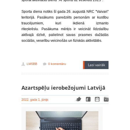
sporta aktivitāšu dienu “Ar sportu uz veselību 2023”.
Sporta diena notiks šī gada 26. augustā NRC "Vaivari"
teritorijā. Pasākums paredzēts personām ar kustību
traucējumiem, kuri ikdienā izmanto
riteņkrēslu. Pasākuma mērķis ir veicināt līdzdalību
aktīvajā dzīvē, palielinot savas prasmes dažādās
sociālās, veselību veicinošās un fiziskās aktivitātēs.
LMSBB
0 komentāru
Lasi vairāk
Azartspēļu ierobežojumi Latvijā
2022. gada 1. jūnijs