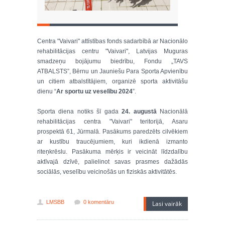
Centra "Vaivari" attīstības fonds sadarbībā ar Nacionālo
rehabilitācijas centru "Vaivari", Latvijas Muguras
smadzeņu bojājumu biedrību, Fondu „TAVS
ATBALSTS”, Bērnu un Jauniešu Para Sporta Apvienību
un citiem atbalstītājiem, organizē sporta aktivitāšu
dienu “
Ar sportu uz veselību 2024
”.
Sporta diena notiks šī gada
24. augustā
Nacionālā
rehabilitācijas centra "Vaivari" teritorijā, Asaru
prospektā 61, Jūrmalā. Pasākums paredzēts cilvēkiem
ar kustību traucējumiem, kuri ikdienā izmanto
riteņkrēslu. Pasākuma mērķis ir veicināt līdzdalību
aktīvajā dzīvē, palielinot savas prasmes dažādās
sociālās, veselību veicinošās un fiziskās aktivitātēs.
LMSBB
0 komentāru
Lasi vairāk