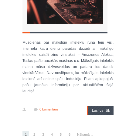
Mūsdienās par mākslīgo intelektu runā teju visi.
Internetā katru dienu parādās dažādi ar mākslīgo
intelektu saistīti ziņu virsraksti – Amazones Aleksa,
Teslas pašbraucošās mašīnas u.c. Mākslīgais intelekts
maina mūsu dzīvesveidus un padara tos daudz
vienkāršākus. Nav noslēpums, ka mākslīgais intelekts
ietekmē arī online spēļu industriju. Esam apkopojuši
pašu jaunāko informāciju par aktualitātēm šajā
lauciņā.
0 komentāru
Lasi vairāk
1
2
3
4
5
6
Nākamā →