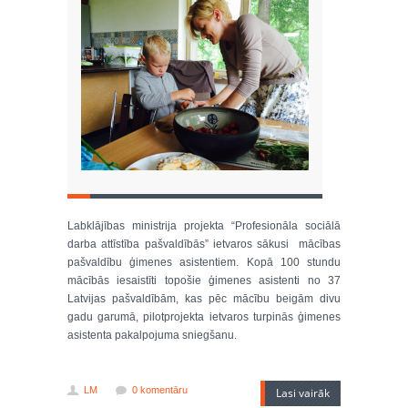
Labklājības ministrija projekta “Profesionāla sociālā
darba attīstība pašvaldībās” ietvaros sākusi mācības
pašvaldību ģimenes asistentiem. Kopā 100 stundu
mācībās iesaistīti topošie ģimenes asistenti no 37
Latvijas pašvaldībām, kas pēc mācību beigām divu
gadu garumā, pilotprojekta ietvaros turpinās ģimenes
asistenta pakalpojuma sniegšanu.
LM
0 komentāru
Lasi vairāk