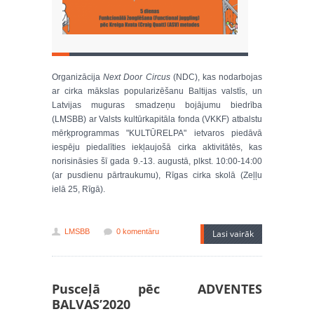
Organizācija
Next Door Circus
(NDC), kas nodarbojas
ar cirka mākslas popularizēšanu Baltijas valstīs, un
Latvijas muguras smadzeņu bojājumu biedrība
(LMSBB) ar Valsts kultūrkapitāla fonda (VKKF) atbalstu
mērķprogrammas "KULTŪRELPA" ietvaros piedāvā
iespēju piedalīties iekļaujošā cirka aktivitātēs, kas
norisināsies šī gada 9.-13. augustā, plkst. 10:00-14:00
(ar pusdienu pārtraukumu), Rīgas cirka skolā (Zeļļu
ielā 25, Rīgā).
LMSBB
0 komentāru
Lasi vairāk
Pusceļā pēc ADVENTES
BALVAS’2020