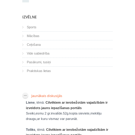
IZVĒLNE
Sports
Mācības
Ceļošana
Vide sabiedrība
Pasākumi, tusiņi
Praktiskas lietas
Jaunākais diskusijās
Liene
, tēmā:
Cilvēkiem ar ierobežotām vajadzībām ir
izveidots jauns iepazīšanas portāls
Sveiki,esmu 2 gr.invalíde.52g.kopta sieviete,meklēju
draugu,ar kuru vismaz var parunāt.
Toliks
, tēmā:
Cilvēkiem ar ierobežotām vajadzībām ir