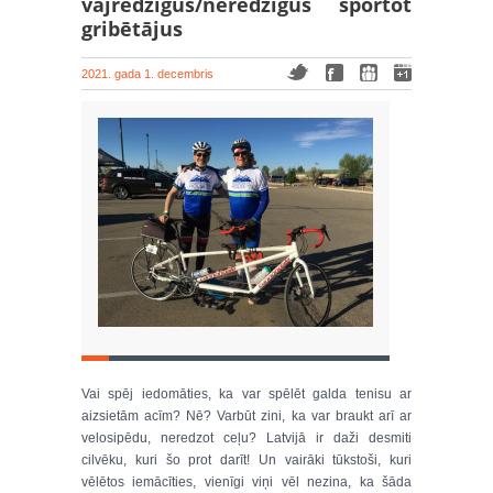
vājredzīgus/neredzīgus sportot
gribētājus
2021. gada 1. decembris
Vai spēj iedomāties, ka var spēlēt galda tenisu ar
aizsietām acīm? Nē? Varbūt zini, ka var braukt arī ar
velosipēdu, neredzot ceļu? Latvijā ir daži desmiti
cilvēku, kuri šo prot darīt! Un vairāki tūkstoši, kuri
vēlētos iemācīties, vienīgi viņi vēl nezina, ka šāda