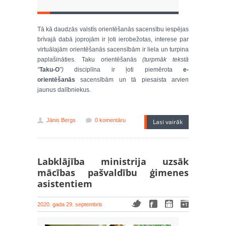
Tā kā daudzās valstīs orientēšanās sacensību iespējas
brīvajā dabā joprojām ir ļoti ierobežotas, interese par
virtuālajām orientēšanās sacensībām ir liela un turpina
paplašināties. Taku orientēšanās
(turpmāk tekstā
“
Taku-O
”)
disciplīna ir ļoti piemērota
e-
orientēšanās
sacensībām un tā piesaista arvien
jaunus dalībniekus.
Jānis Bergs
0 komentāru
Lasi vairāk
Labklājība ministrija uzsāk
mācības pašvaldību ģimenes
asistentiem
2020. gada 29. septembris