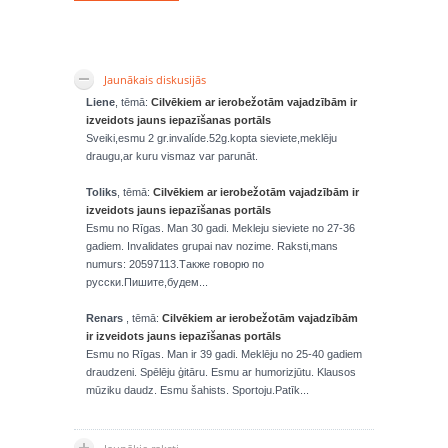
Jaunākais diskusijās
Liene
, tēmā:
Cilvēkiem ar ierobežotām vajadzībām ir
izveidots jauns iepazīšanas portāls
Sveiki,esmu 2 gr.invalíde.52g.kopta sieviete,meklēju
draugu,ar kuru vismaz var parunāt.
Toliks
, tēmā:
Cilvēkiem ar ierobežotām vajadzībām ir
izveidots jauns iepazīšanas portāls
Esmu no Rīgas. Man 30 gadi. Mekleju sieviete no 27-36
gadiem. Invalidates grupai nav nozime. Raksti,mans
numurs: 20597113.Также говорю по
русски.Пишите,будем...
Renars
, tēmā:
Cilvēkiem ar ierobežotām vajadzībām
ir izveidots jauns iepazīšanas portāls
Esmu no Rīgas. Man ir 39 gadi. Meklēju no 25-40 gadiem
draudzeni. Spēlēju ģitāru. Esmu ar humorizjūtu. Klausos
mūziku daudz. Esmu šahists. Sportoju.Patīk...