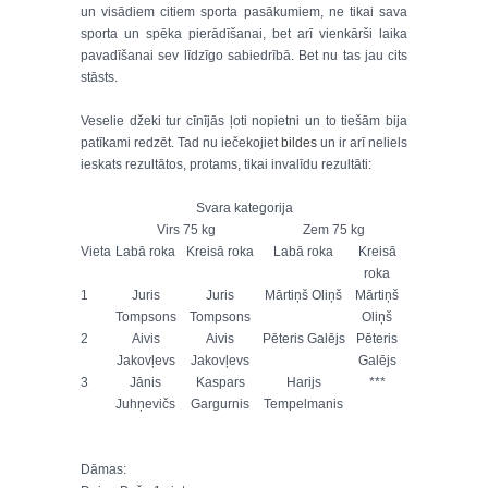
un visādiem citiem sporta pasākumiem, ne tikai sava
sporta un spēka pierādīšanai, bet arī vienkārši laika
pavadīšanai sev līdzīgo sabiedrībā. Bet nu tas jau cits
stāsts.
Veselie džeki tur cīnījās ļoti nopietni un to tiešām bija
patīkami redzēt. Tad nu iečekojiet
bildes
un ir arī neliels
ieskats rezultātos, protams, tikai invalīdu rezultāti:
Svara kategorija
Virs 75 kg
Zem 75 kg
Vieta
Labā roka
Kreisā roka
Labā roka
Kreisā
roka
1
Juris
Juris
Mārtiņš Oliņš
Mārtiņš
Tompsons
Tompsons
Oliņš
2
Aivis
Aivis
Pēteris Galējs
Pēteris
Jakovļevs
Jakovļevs
Galējs
3
Jānis
Kaspars
Harijs
***
Juhņevičs
Gargurnis
Tempelmanis
Dāmas: