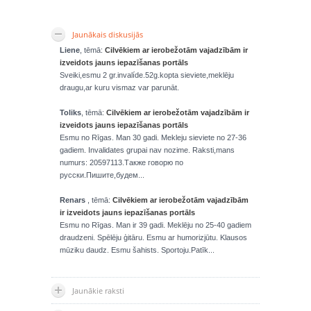
Jaunākais diskusijās
Liene
, tēmā:
Cilvēkiem ar ierobežotām vajadzībām ir
izveidots jauns iepazīšanas portāls
Sveiki,esmu 2 gr.invalíde.52g.kopta sieviete,meklēju
draugu,ar kuru vismaz var parunāt.
Toliks
, tēmā:
Cilvēkiem ar ierobežotām vajadzībām ir
izveidots jauns iepazīšanas portāls
Esmu no Rīgas. Man 30 gadi. Mekleju sieviete no 27-36
gadiem. Invalidates grupai nav nozime. Raksti,mans
numurs: 20597113.Также говорю по
русски.Пишите,будем...
Renars
, tēmā:
Cilvēkiem ar ierobežotām vajadzībām
ir izveidots jauns iepazīšanas portāls
Esmu no Rīgas. Man ir 39 gadi. Meklēju no 25-40 gadiem
draudzeni. Spēlēju ģitāru. Esmu ar humorizjūtu. Klausos
mūziku daudz. Esmu šahists. Sportoju.Patīk...
Jaunākie raksti