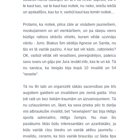
te kaut kas, vai te kaut kas notiek, nu neko, ieiešu iekšā
un apskatīšos, kas tur ir, varbūt kaut kas tomēr notiek....
Protams, ka notiek, pilna zāle ar visādiem jauniešiem,
muskuļainiem un arī vienkāršiem, un pa starpu viens
būdīgs ratiņos sēdošs vīrietis, kuram vēlāk uzzināju
vārdu - Juris. Blakus šim sēdēja Agnese un Sanita, nu
tās es tā vairāk pazinu. A kur tad vēl kāds...ratiņnieks?
OK, varbūt vēlāk vēl ieradīsies, piereģistrējos, pateicu
savu svaru un gāju pie Jura ievākt info, kas te un kā. Tā
nu sanāca, ka beigās bija kopā 10 invalīdi un 54
"veselie".
Tā nu tīri labi un organizēti sākās sacensības pie trīs
augstiem galdiem un invalīdiem pie zemā galda. Viss
ļoti raiti un bez liekām traumām un aizvainojumiem. Tā
nu uzlauzāmies un, šķiet, ka sava prieka pēc to darīja
visi atbraukušie invalīdi, bet "veselajiem" tas bija riktīgs
sporta adrenalīns, riktīgs čempis. Nu man šis
pasākums likās būtu interesantāks un azartiskāks, ja
būtu vairāk cīņu biedru un vairāk aktīvu jauniešu -
invalīdu, cerams, ka būs vairāk braucēju uz šāda tipa