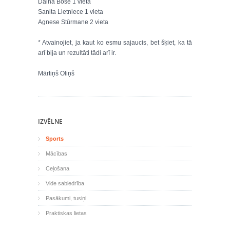
Daina Boše 1 vieta
Sanita Lietniece 1 vieta
Agnese Stūrmane 2 vieta
* Atvainojiet, ja kaut ko esmu sajaucis, bet šķiet, ka tā
arī bija un rezultāti tādi arī ir.
Mārtiņš Oliņš
IZVĒLNE
Sports
Mācības
Ceļošana
Vide sabiedrība
Pasākumi, tusiņi
Praktiskas lietas