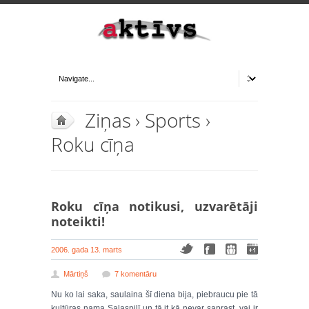
Ziņas
›
Sports
›
Roku cīņa
Roku cīņa notikusi, uzvarētāji
noteikti!
2006. gada 13. marts
Mārtiņš
7 komentāru
Nu ko lai saka, saulaina šī diena bija, piebraucu pie tā
kultūras nama Salaspilī un tā it kā nevar saprast, vai ir