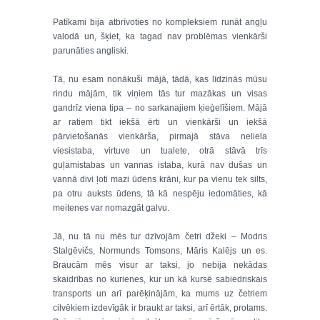
Patīkami bija atbrīvoties no kompleksiem runāt angļu
valodā un, šķiet, ka tagad nav problēmas vienkārši
parunāties angliski.
Tā, nu esam nonākuši mājā, tādā, kas līdzinās mūsu
rindu mājām, tik viņiem tās tur mazākas un visas
gandrīz viena tipa – no sarkanajiem ķieģelīšiem. Mājā
ar ratiem tikt iekšā ērti un vienkārši un iekšā
pārvietošanās vienkārša, pirmajā stāva neliela
viesistaba, virtuve un tualete, otrā stāvā trīs
guļamistabas un vannas istaba, kurā nav dušas un
vannā divi ļoti mazi ūdens krāni, kur pa vienu tek silts,
pa otru auksts ūdens, tā kā nespēju iedomāties, kā
meitenes var nomazgāt galvu.
Jā, nu tā nu mēs tur dzīvojām četri džeki – Modris
Stalgēvičs, Normunds Tomsons, Māris Kalējs un es.
Braucām mēs visur ar taksi, jo nebija nekādas
skaidrības no kurienes, kur un kā kursē sabiedriskais
transports un arī parēķinājām, ka mums uz četriem
cilvēkiem izdevīgāk ir braukt ar taksi, arī ērtāk, protams.