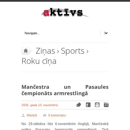
Ziņas
›
Sports
›
Roku cīņa
Mančestra un Pasaules
čempionāts armrestlingā
2006. gada 13. novembris
Mārtiņš
0 komentāru
No 29.oktobra līdz 6.novembrim Anglijā, Mančestrā
notika Pasaules čempionāts armrestlingā. Tajā