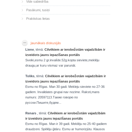
Vide sabiedrība
Pasākumi, tusiņi
Praktiskas lietas
Jaunākais diskusijās
Liene
, tēmā:
Cilvēkiem ar ierobežotām vajadzībām ir
izveidots jauns iepazīšanas portāls
Sveiki,esmu 2 gr.invalíde.52g.kopta sieviete,meklēju
draugu,ar kuru vismaz var parunāt.
Toliks
, tēmā:
Cilvēkiem ar ierobežotām vajadzībām ir
izveidots jauns iepazīšanas portāls
Esmu no Rīgas. Man 30 gadi. Mekleju sieviete no 27-36
gadiem. Invalidates grupai nav nozime. Raksti,mans
numurs: 20597113.Также говорю по
русски.Пишите,будем...
Renars
, tēmā:
Cilvēkiem ar ierobežotām vajadzībām
ir izveidots jauns iepazīšanas portāls
Esmu no Rīgas. Man ir 39 gadi. Meklēju no 25-40 gadiem
draudzeni. Spēlēju ģitāru. Esmu ar humorizjūtu. Klausos