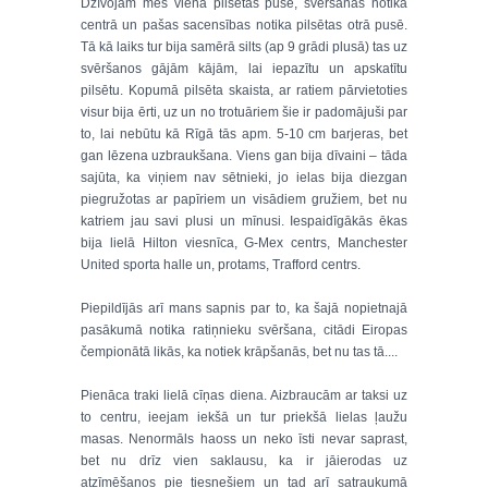
Dzīvojām mēs vienā pilsētas pusē, svēršanās notika
centrā un pašas sacensības notika pilsētas otrā pusē.
Tā kā laiks tur bija samērā silts (ap 9 grādi plusā) tas uz
svēršanos gājām kājām, lai iepazītu un apskatītu
pilsētu. Kopumā pilsēta skaista, ar ratiem pārvietoties
visur bija ērti, uz un no trotuāriem šie ir padomājuši par
to, lai nebūtu kā Rīgā tās apm. 5-10 cm barjeras, bet
gan lēzena uzbraukšana. Viens gan bija dīvaini – tāda
sajūta, ka viņiem nav sētnieki, jo ielas bija diezgan
piegružotas ar papīriem un visādiem gružiem, bet nu
katriem jau savi plusi un mīnusi. Iespaidīgākās ēkas
bija lielā Hilton viesnīca, G-Mex centrs, Manchester
United sporta halle un, protams, Trafford centrs.
Piepildījās arī mans sapnis par to, ka šajā nopietnajā
pasākumā notika ratiņnieku svēršana, citādi Eiropas
čempionātā likās, ka notiek krāpšanās, bet nu tas tā....
Pienāca traki lielā cīņas diena. Aizbraucām ar taksi uz
to centru, ieejam iekšā un tur priekšā lielas ļaužu
masas. Nenormāls haoss un neko īsti nevar saprast,
bet nu drīz vien saklausu, ka ir jāierodas uz
atzīmēšanos pie tiesnešiem un tad arī satraukumā