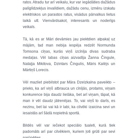
ratos. Atradu tur arī veikalu, kur var iegādāties dažādus
palīglīdzekļus invalīdiem, dažādu cenu, izmēru izskatu
elektriskos un parastos ratus, visādus pārvalkus lietus
laikā utt. Vienvārdsakot, interesants un noderīgs
veikals.
Tā, kā es ar Māri devāmies jau piektdien atpakaļ uz
mājām, tad man nebija iespēja redzēt Normunda
Tomsona cīņas, kurās viņš izcīnīja divas sudraba
medaļas. Vēl labas cīņas aizvadīja Žanna Čingule,
Nataļja Mikitova, Dzintars Čingulis, Māris Kalējs un
Mārtiņš Lorecis.
Vēl mazliet piebilstot par Māra Dzelzkalna paveikto –
prieks, ka arī viņš atbrauca un cīnījās, protams, viņam
konkurence bija daudz lielāka, bet arī viņam, tāpat, kā
man ir vēl daudz jātrenējas. To, vai viņš to darīs, es
nezinu, bet lai vai kā ir labi, ka cilvēki izaicina sevi un
iesaistās arī šādā nopietnā sportā.
Bildēs vēl var iečekot speciālo tualeti, kurā tiek
padomāts arī par cilvēkiem, kuriem ļoti grūti par sevi
parūpēties.