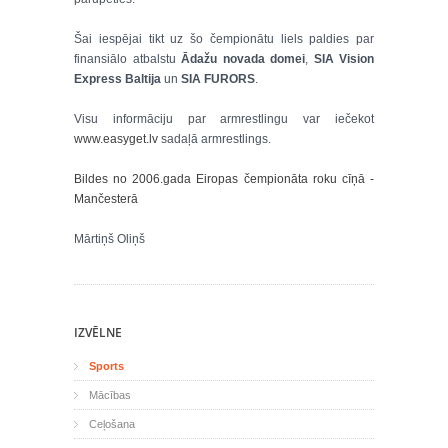
Šai iespējai tikt uz šo čempionātu liels paldies par
finansiālo atbalstu
Ādažu novada domei
,
SIA Vision
Express Baltija
un
SIA FURORS
.
Visu informāciju par armrestlingu var iečekot
www.easyget.lv
sadaļā armrestlings.
Bildes no 2006.gada Eiropas čempionāta roku cīņā -
Mančesterā
Mārtiņš Oliņš
IZVĒLNE
Sports
Mācības
Ceļošana