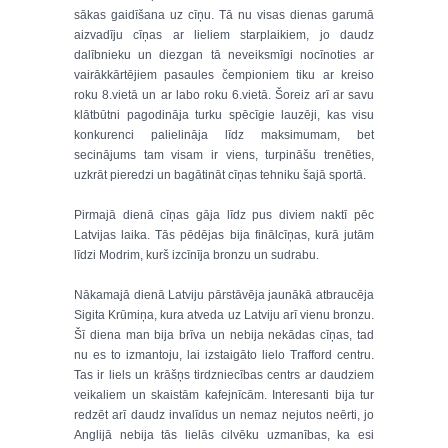
sākas gaidīšana uz cīņu. Tā nu visas dienas garumā
aizvadīju cīņas ar lieliem starplaikiem, jo daudz
dalībnieku un diezgan tā neveiksmīgi nocīnoties ar
vairākkārtējiem pasaules čempioniem tiku ar kreiso
roku 8.vietā un ar labo roku 6.vietā. Šoreiz arī ar savu
klātbūtni pagodināja turku spēcīgie lauzēji, kas visu
konkurenci palielināja līdz maksimumam, bet
secinājums tam visam ir viens, turpināšu trenēties,
uzkrāt pieredzi un bagātināt cīņas tehniku šajā sportā.
Pirmajā dienā cīņas gāja līdz pus diviem naktī pēc
Latvijas laika. Tās pēdējas bija finālcīņas, kurā jutām
līdzi Modrim, kurš izcīnīja bronzu un sudrabu.
Nākamajā dienā Latviju pārstāvēja jaunākā atbraucēja
Sigita Krūmiņa, kura atveda uz Latviju arī vienu bronzu.
Šī diena man bija brīva un nebija nekādas cīņas, tad
nu es to izmantoju, lai izstaigāto lielo Trafford centru.
Tas ir liels un krāšņs tirdzniecības centrs ar daudziem
veikaliem un skaistām kafejnīcām. Interesanti bija tur
redzēt arī daudz invalīdus un nemaz nejutos neērti, jo
Anglijā nebija tās lielās cilvēku uzmanības, ka esi