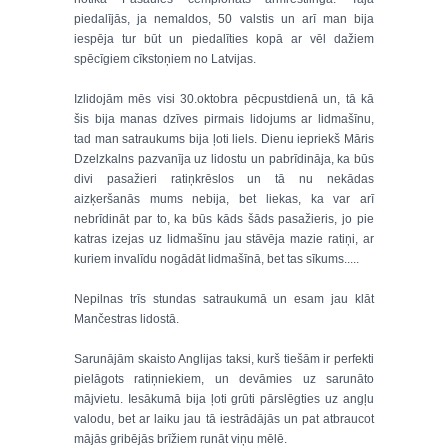
piedalījās, ja nemaldos, 50 valstis un arī man bija
iespēja tur būt un piedalīties kopā ar vēl dažiem
spēcīgiem cīkstoņiem no Latvijas.
Izlidojām mēs visi 30.oktobra pēcpustdienā un, tā kā
šis bija manas dzīves pirmais lidojums ar lidmašīnu,
tad man satraukums bija ļoti liels. Dienu iepriekš Māris
Dzelzkalns pazvanīja uz lidostu un pabrīdināja, ka būs
divi pasažieri ratiņkrēslos un tā nu nekādas
aizķeršanās mums nebija, bet liekas, ka var arī
nebrīdināt par to, ka būs kāds šāds pasažieris, jo pie
katras izejas uz lidmašīnu jau stāvēja mazie ratiņi, ar
kuriem invalīdu nogādāt lidmašīnā, bet tas sīkums.....
Nepilnas trīs stundas satraukumā un esam jau klāt
Mančestras lidostā.
Sarunājām skaisto Anglijas taksi, kurš tiešām ir perfekti
pielāgots ratiņniekiem, un devāmies uz sarunāto
mājvietu. Iesākumā bija ļoti grūti pārslēgties uz angļu
valodu, bet ar laiku jau tā iestrādājās un pat atbraucot
mājās gribējās brīžiem runāt viņu mēlē.