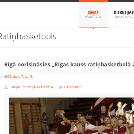
ZIŅAS
DISKUSIJAS
Ratiņbasketbols
Rīgā norisināsies „Rīgas kauss ratiņbasketbolā 
2016. gada 7. aprīlis
Latvijas Paralimpiskā komiteja
0 komentāru