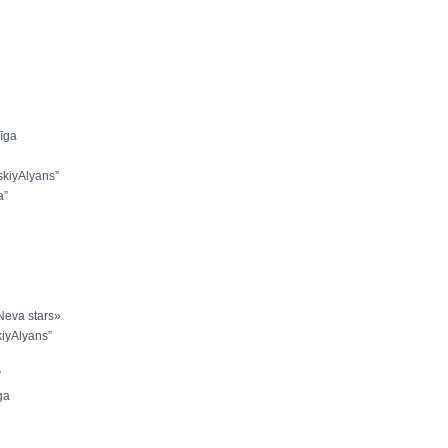
īga
skiyAlyans”
a”
Neva stars»
iyAlyans”
”
ga