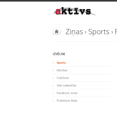
Ziņas
›
Sports
›
IZVĒLNE
Sports
Mācības
Ceļošana
Vide sabiedrība
Pasākumi, tusiņi
Praktiskas lietas