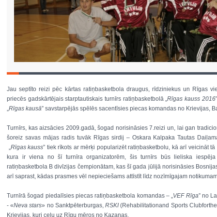
Jau septīto reizi pēc kārtas ratiņbasketbola draugus, rīdziniekus un Rīgas vie
priecēs gadskārtējais starptautiskais turnīrs ratiņbasketbolā „
Rīgas kauss 2016
„
Rīgas kausā
” savstarpējās spēlēs sacentīsies piecas komandas no Krievijas, Bal
Turnīrs, kas aizsācies 2009.gadā, šogad norisināsies 7.reizi un, lai gan tradic
šoreiz savas mājas radis tuvāk Rīgas sirdij – Oskara Kalpaka Tautas Daiļama
„
Rīgas kauss
” tiek rīkots ar mērķi popularizēt ratiņbasketbolu, kā arī veicināt 
kura ir viena no šī turnīra organizatorēm, šis turnīrs būs lieliska iespēja
ratiņbasketbola B divīzijas čempionātam, kas šī gada jūlijā norisināsies Bosnij
arī saprast, kādas prasmes vēl nepieciešams attīstīt līdz nozīmīgajam notikumam
Turnīrā šogad piedalīsies piecas ratiņbasketbola komandas – „
VEF Rīga
” no La
- «
Neva stars
» no Sanktpēterburgas,
RSKI
(Rehabilitationand Sports Clubforthe
Krievijas, kuri ceļu uz Rīgu mēros no Kazaņas.