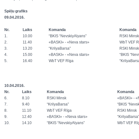
Spēļu grafiks
09.04.2016.
Nr.
Laiks
Komanda
Komanda
1.
10.00
“BKIS “NevskiyAlyans”
RSKI Minsk
2.
11.40
«BASKI» - «Neva stars»
WbT VEF R
3.
13.20
“KrilyaBarsa”
RSKI Minsk
4.
15.00
«BASKI» - «Neva stars»
“BKIS “Nev
5.
16.40
WbT VEF Rīga
“KrilyaBars
10.04.2016.
Nr.
Laiks
Komanda
Komanda
6.
8.10
RSKI Minsk
«BASKI» - «
7.
9.40
“KrilyaBarsa”
“BKIS “Nevsk
8.
11.10
WbT VEF Rīga
RSKI Minsk
9.
12.40
«BASKI» - «Neva stars»
“KrilyaBarsa
10.
14.10
“BKIS “NevskiyAlyans”
WbT VEF Rī