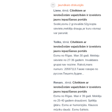
Jaunākais diskusijās
Liene
, tēmā:
Cilvēkiem ar
ierobežotām vajadzībām ir izveidots
jauns iepazīšanas portāls
Sveiki,esmu 2 gr.invalíde.52g.kopta
sieviete,meklēju draugu,ar kuru vismaz
var parunāt.
Toliks
, tēmā:
Cilvēkiem ar
ierobežotām vajadzībām ir izveidots
jauns iepazīšanas portāls
Esmu no Rīgas. Man 30 gadi. Mekleju
sieviete no 27-36 gadiem. Invalidates
grupai nav nozime. Raksti,mans
numurs: 20597113.Также говорю по
русски.Пишите,будем...
Renars
, tēmā:
Cilvēkiem ar
ierobežotām vajadzībām ir izveidots
jauns iepazīšanas portāls
Esmu no Rīgas. Man ir 39 gadi. Meklēju
no 25-40 gadiem draudzeni. Spēlēju
ģitāru. Esmu ar humorizjūtu. Klausos
mūziku daudz. Esmu šahists.