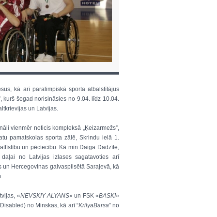
sus, kā arī paralimpiskā sporta atbalstītājus
”, kurš šogad norisināsies no 9.04. līdz 10.04.
tkrievijas un Latvijas.
ionāli vienmēr noticis kompleksā „Ķeizarmežs”,
tu pamatskolas sporta zālē, Skrindu ielā 1.
tā attīstību un pēctecību. Kā min Daiga Dadzīte,
 daļai no Latvijas izlases sagatavoties arī
as un Hercegovinas galvaspilsētā Sarajevā, kā
.
tvijas, «
NEVSKIY ALYANS
» un FSK «
BASKI
»
Disabled) no Minskas, kā arī “
KrilyaBarsa
” no