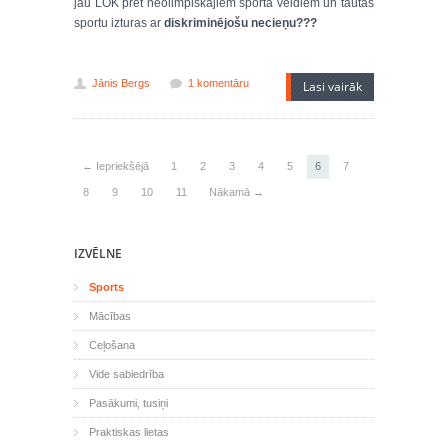
jau LOK pret neolimpiskajiem sporta veidiem un tautas
sportu izturas ar
diskriminējošu necieņu???
Jānis Bergs
1 komentāru
Lasi vairāk
← Iepriekšējā
1
2
3
4
5
6
7
8
9
10
11
Nākamā →
IZVĒLNE
Sports
Mācības
Ceļošana
Vide sabiedrība
Pasākumi, tusiņi
Praktiskas lietas