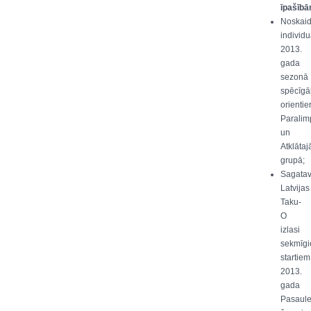
īpašībā
Noskaid
individu
2013.
gada
sezonā
spēcīgā
orientie
Paralim
un
Atklātaj
grupā;
Sagatav
Latvijas
Taku-
O
izlasi
sekmīg
startiem
2013.
gada
Pasaul