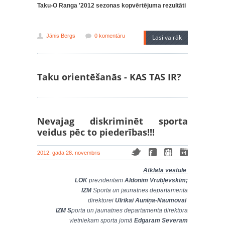
Taku-O Ranga '2012 sezonas kopvērtējuma rezultāti
Jānis Bergs
0 komentāru
Lasi vairāk
Taku orientēšanās - KAS TAS IR?
Nevajag diskriminēt sporta
veidus pēc to piederības!!!
2012. gada 28. novembris
Atklāta vēstule
LOK
prezidentam
Aldonim Vrubļevskim;
IZM
Sporta un jaunatnes departamenta
direktorei
Ulrikai Auniņa-Naumovai
IZM S
porta un jaunatnes departamenta direktora
vietniekam sporta jomā
Edgaram Severam