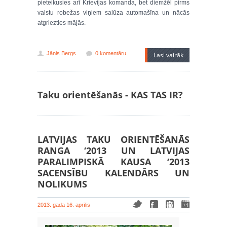
pieteikusies arī Krievijas komanda, bet diemžēl pirms
valstu robežas viņiem salūza automašīna un nācās
atgriezties mājās.
Jānis Bergs
0 komentāru
Lasi vairāk
Taku orientēšanās - KAS TAS IR?
LATVIJAS TAKU ORIENTĒŠANĀS
RANGA ‘2013 UN LATVIJAS
PARALIMPISKĀ KAUSA ‘2013
SACENSĪBU KALENDĀRS UN
NOLIKUMS
2013. gada 16. aprīlis