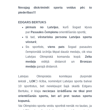
Nevajag diskriminēt sporta veidus pēc to
piederības!!!
EDGARS BERTUKS
pirmais no Latvijas
, kurš šogad kļuva
par
Pasaules čempionu
orientēšanās sportā;
tā tad,
vēsturiska persona Latvijas sporta
vēsturē
;
šis sportists,
viens pats
šogad pasaules
čempionātā izcīnīja tikpat daudz medaļu, cik visa
Latvijas Olimpiskā komanda kopā:
Zelta
medaļa
vidējā distancē un
Bronzas
medaļa
garajā distancē.
Latvijas Olimpiskās komitejas
(turpmāk
tekstā
„
LOK
”
)
rīcība, nominējot Latvijas sporta balvai
10 sportistus, bet neiekļaujot šajā skaitā Edgaru
Bertuku, ir klaja
necieņas izrādīšana ne tikai pret
orientēšanās sportu, bet arī pret tautas sportu
kopumā.
Vai Olimpisko sporta veidu sportisti nenāk no tautas, ja