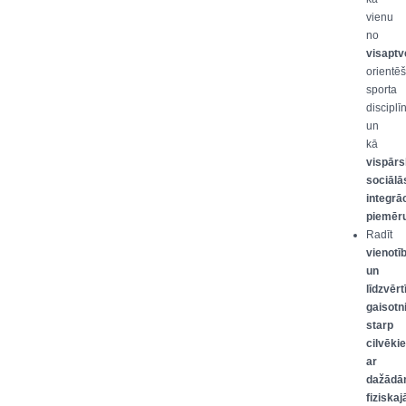
vienu
no
visapt
orientē
sporta
discipl
un
kā
vispār
sociālā
integrā
piemēr
Radīt
vienotī
un
līdzvērt
gaisotn
starp
cilvēki
ar
dažād
fiziska