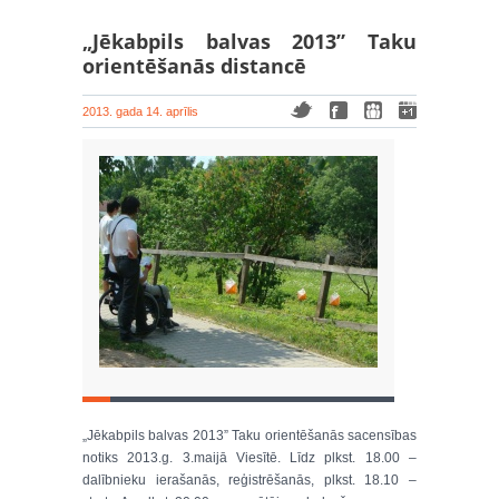
„Jēkabpils balvas 2013” Taku
orientēšanās distancē
2013. gada 14. aprīlis
„Jēkabpils balvas 2013” Taku orientēšanās sacensības
notiks 2013.g. 3.maijā Viesītē. Līdz plkst. 18.00 –
dalībnieku ierašanās, reģistrēšanās, plkst. 18.10 –