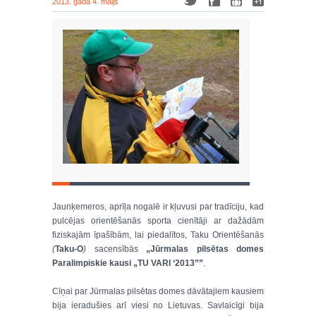
2013. gada 4. maijs
Jaunķemeros, aprīļa nogalē ir kļuvusi par tradīciju, kad
pulcējas orientēšanās sporta cienītāji ar dažādām
fiziskajām īpašībām, lai piedalītos, Taku Orientēšanās
(
Taku-O
)
sacensībās
„Jūrmalas pilsētas domes
Paralimpiskie kausi „TU VARI ‘2013””
.
Cīņai par Jūrmalas pilsētas domes dāvātajiem kausiem
bija ieradušies arī viesi no Lietuvas. Savlaicīgi bija