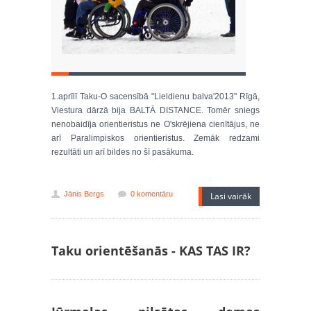
1.aprīlī Taku-O sacensībā "Lieldienu balva'2013" Rīgā,
Viestura dārzā bija BALTĀ DISTANCE. Tomēr sniegs
nenobaidīja orientieristus ne O'skrējiena cienītājus, ne
arī Paralimpiskos orientieristus. Zemāk redzami
rezultāti un arī bildes no šī pasākuma.
Jānis Bergs
0 komentāru
Lasi vairāk
Taku orientēšanās - KAS TAS IR?