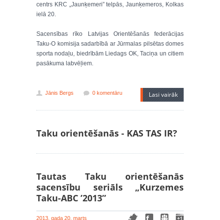
centrs KRC „Jaunķemeri” telpās, Jaunķemeros, Kolkas
ielā 20.
Sacensības rīko Latvijas Orientēšanās federācijas
Taku-O komisija sadarbībā ar Jūrmalas pilsētas domes
sporta nodaļu, biedrībām Liedags OK, Taciņa un citiem
pasākuma labvēļiem.
Jānis Bergs
0 komentāru
Lasi vairāk
Taku orientēšanās - KAS TAS IR?
Tautas Taku orientēšanās
sacensību seriāls „Kurzemes
Taku-ABC ’2013”
2013. gada 20. marts