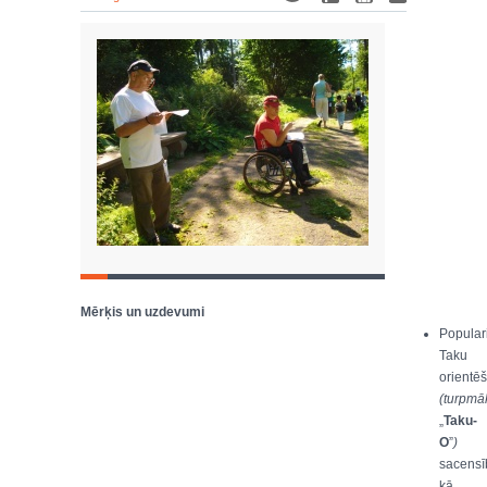
Mērķis un uzdevumi
Popular
Taku
orientē
(turpmā
„
Taku-
O
”
)
sacensī
kā