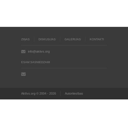
ZIŅAS
DISKUSIJAS
GALERIJAS
KONTAKTI
info@aktivs.org
ESAM SASNIEDZAMI
Aktīvs.org © 2004 - 2026
Autortiesības