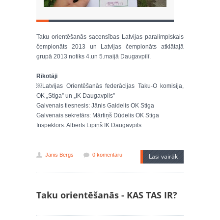
Taku orientēšanās sacensības Latvijas paralimpiskais
čempionāts 2013 un Latvijas čempionāts atklātajā
grupā 2013 notiks 4.un 5.maijā Daugavpilī.
Rīkotāji
￼Latvijas Orientēšanās federācijas Taku-O komisija,
OK „Stiga” un „IK Daugavpils”
Galvenais tiesnesis: Jānis Gaidelis OK Stiga
Galvenais sekretārs: Mārtiņš Dūdelis OK Stiga
Inspektors: Alberts Lipiņš IK Daugavpils
Jānis Bergs
0 komentāru
Lasi vairāk
Taku orientēšanās - KAS TAS IR?