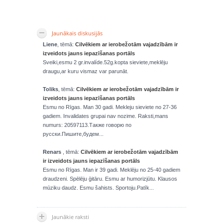
Jaunākais diskusijās
Liene
, tēmā:
Cilvēkiem ar ierobežotām vajadzībām ir
izveidots jauns iepazīšanas portāls
Sveiki,esmu 2 gr.invalíde.52g.kopta sieviete,meklēju
draugu,ar kuru vismaz var parunāt.
Toliks
, tēmā:
Cilvēkiem ar ierobežotām vajadzībām ir
izveidots jauns iepazīšanas portāls
Esmu no Rīgas. Man 30 gadi. Mekleju sieviete no 27-36
gadiem. Invalidates grupai nav nozime. Raksti,mans
numurs: 20597113.Также говорю по
русски.Пишите,будем...
Renars
, tēmā:
Cilvēkiem ar ierobežotām vajadzībām
ir izveidots jauns iepazīšanas portāls
Esmu no Rīgas. Man ir 39 gadi. Meklēju no 25-40 gadiem
draudzeni. Spēlēju ģitāru. Esmu ar humorizjūtu. Klausos
mūziku daudz. Esmu šahists. Sportoju.Patīk...
Jaunākie raksti