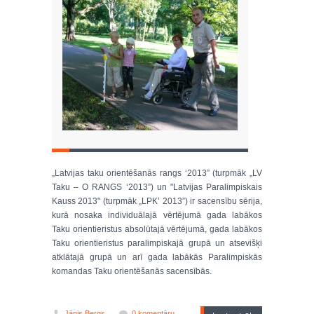
„Latvijas taku orientēšanās rangs ‘2013” (turpmāk „LV
Taku – O RANGS ‘2013”) un "Latvijas Paralimpiskais
Kauss 2013" (turpmāk „LPK’ 2013”) ir sacensību sērija,
kurā nosaka individuālajā vērtējumā gada labākos
Taku orientieristus absolūtajā vērtējumā, gada labākos
Taku orientieristus paralimpiskajā grupā un atsevišķi
atklātajā grupā un arī gada labākās Paralimpiskās
komandas Taku orientēšanās sacensībās.
Jānis Bergs
0 komentāru