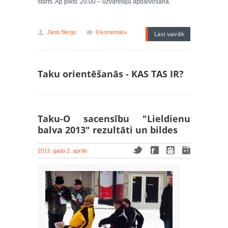
starts. Ap plkst. 20.00 – uzvarētāju apbalvošana.
Jānis Bergs
0 komentāru
Lasi vairāk
Taku orientēšanās - KAS TAS IR?
Taku-O sacensību "Lieldienu
balva 2013" rezultāti un bildes
2013. gada 2. aprīlis