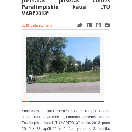
Jūrmalas pilsētas domes
Paralimpiskie kausi „TU
VARI’2013”
2013. gada 26. marts
Starptautiskās Taku orientēšanās un TempO atklātās
sacensības invalīdiem „Jūrmalas pilsētas domes
Paralimpiskie kausi „TU VARI’2013”” notiks 2013. gada
26. līdz 28. aprīlī Jūrmalā, Jaunķemeros. Sacensību