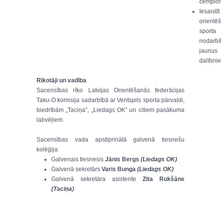
čempio
Iesaistīt
orientē
sporta
nodarbī
jaunus
dalībnie
Rīkotāji un vadība
Sacensības rīko Latvijas Orientēšanās federācijas
Taku-O komisija sadarbībā ar Ventspils sporta pārvaldi,
biedrībām „Taciņa”, „Liedags OK” un citiem pasākuma
labvēļiem.
Sacensības vada apstiprinātā galvenā tiesnešu
kolēģija:
Galvenais tiesnesis
Jānis Bergs
(Liedags OK)
Galvenā sekretārs
Varis Bunga
(Liedags OK)
Galvenā sekretāra asistente
Zita Rukšāne
(Taciņa)