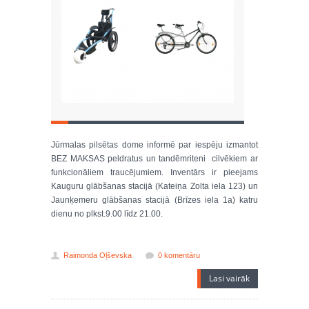
Jūrmalas pilsētas dome informē par iespēju izmantot
BEZ MAKSAS peldratus un tandēmriteni cilvēkiem ar
funkcionāliem traucējumiem. Inventārs ir pieejams
Kauguru glābšanas stacijā (Kateiņa Zolta iela 123) un
Jaunķemeru glābšanas stacijā (Brīzes iela 1a) katru
dienu no plkst.9.00 līdz 21.00.
Raimonda Oļševska
0 komentāru
Lasi vairāk