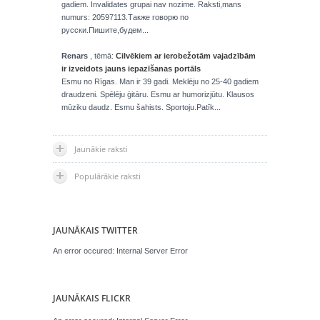
gadiem. Invalidates grupai nav nozime. Raksti,mans
numurs: 20597113.Также говорю по
русски.Пишите,будем...
Renars
, tēmā:
Cilvēkiem ar ierobežotām vajadzībām
ir izveidots jauns iepazīšanas portāls
Esmu no Rīgas. Man ir 39 gadi. Meklēju no 25-40 gadiem
draudzeni. Spēlēju ģitāru. Esmu ar humorizjūtu. Klausos
mūziku daudz. Esmu šahists. Sportoju.Patīk...
Jaunākie raksti
Populārākie raksti
JAUNĀKAIS TWITTER
An error occured: Internal Server Error
JAUNĀKAIS FLICKR