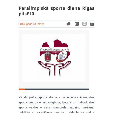
Paralimpiskā sporta diena Rīgas
pilsētā
2014. gada 31. marts
Paralimpiskā sporta diena - sacensības komandas
sporta veidos – sēdvolejbolā, boccia un individuālos
sporta veidos – šahs, dambrete, šautriņu mešana,
peldēšana, poverliftings, novuss, galda teniss, galda