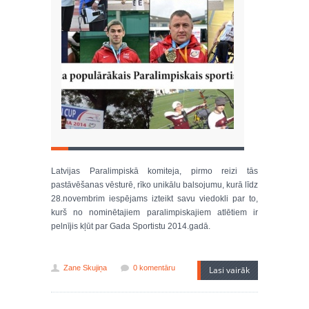
Latvijas Paralimpiskā komiteja, pirmo reizi tās
pastāvēšanas vēsturē, rīko unikālu balsojumu, kurā līdz
28.novembrim iespējams izteikt savu viedokli par to,
kurš no nominētajiem paralimpiskajiem atlētiem ir
pelnījis kļūt par Gada Sportistu 2014.gadā.
Zane Skujiņa
0 komentāru
Lasi vairāk