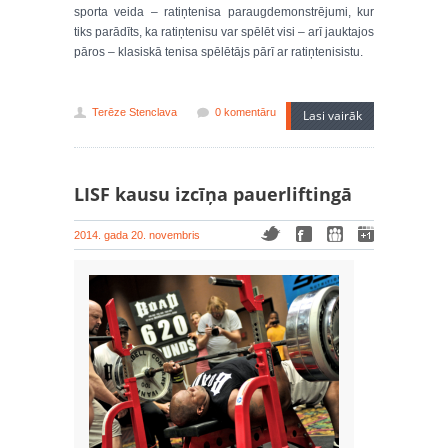
sporta veida – ratiņtenisa paraugdemonstrējumi, kur
tiks parādīts, ka ratiņtenisu var spēlēt visi – arī jauktajos
pāros – klasiskā tenisa spēlētājs pārī ar ratiņtenisistu.
Terēze Stenclava
0 komentāru
Lasi vairāk
LISF kausu izcīņa pauerliftingā
2014. gada 20. novembris