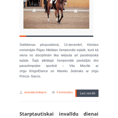
Svētdienas pēcpusdienā, 14.decembrī, Kleistos
norisinājās Rīgas Atklātais čempionāts iejādē, kurā kā
viena no disciplīnām tika iekļauta arī paralimpiskā
iejāde. Šajā atklātajā čempionātā piedalījās divi
paraolimpiskie sportisti – Vita Miezīte ar
zirgu
KingofDance
un Mareks Jedinaks ar zirgu
Princis- Narcis.
www.lpkomiteja.lv
0 komentāru
Lasi vairāk
Starptautiskai invalīdu dienai