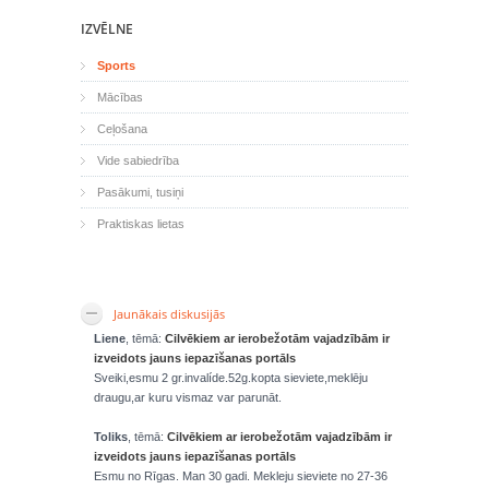
IZVĒLNE
Sports
Mācības
Ceļošana
Vide sabiedrība
Pasākumi, tusiņi
Praktiskas lietas
Jaunākais diskusijās
Liene
, tēmā:
Cilvēkiem ar ierobežotām vajadzībām ir
izveidots jauns iepazīšanas portāls
Sveiki,esmu 2 gr.invalíde.52g.kopta sieviete,meklēju
draugu,ar kuru vismaz var parunāt.
Toliks
, tēmā:
Cilvēkiem ar ierobežotām vajadzībām ir
izveidots jauns iepazīšanas portāls
Esmu no Rīgas. Man 30 gadi. Mekleju sieviete no 27-36