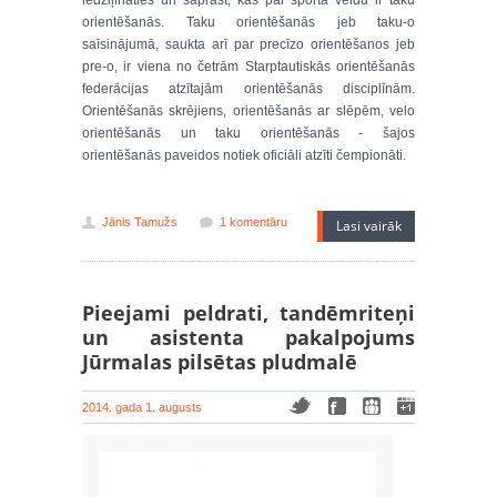
iedziļināties un saprast, kas par sporta veidu ir taku
orientēšanās. Taku orientēšanās jeb taku-o
saīsinājumā, saukta arī par precīzo orientēšanos jeb
pre-o, ir viena no četrām Starptautiskās orientēšanās
federācijas atzītajām orientēšanās disciplīnām.
Orientēšanās skrējiens, orientēšanās ar slēpēm, velo
orientēšanās un taku orientēšanās - šajos
orientēšanās paveidos notiek oficiāli atzīti čempionāti.
Jānis Tamužs
1 komentāru
Lasi vairāk
Pieejami peldrati, tandēmriteņi
un asistenta pakalpojums
Jūrmalas pilsētas pludmalē
2014. gada 1. augusts