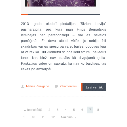
2013. gada oktobrī piedalījos “Skrien Latvija”
pusmaratonā, pēc kura man Filips Bernadskis
ieminejās par parabobsleju – vai es nevēlos
pamēģināt. Es devu atbildi vēlāk, jo nebija īsti
skaidrības vai es spēšu pārvarēt bailes, dodoties lejā
ar vairāk kā 100 kilometru stundā lielu ātrumu pa ledus
tuneli kas bieži nav platāks kā divguļamā gulta.
Paskatījos video un sapratu, ka nav ko baidīties, tas
liekas ļoti aizraujoši.
Matīss Zvaigzne
2 komentāru
Lasi vairāk
← Iepriekšējā
2
3
4
5
6
7
8
9
10
11
12
Nākamā →