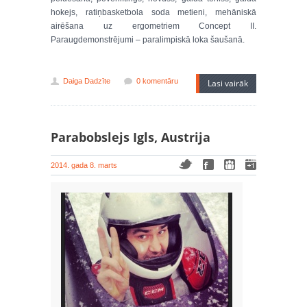
hokejs, ratiņbasketbola soda metieni, mehāniskā
airēšana uz ergometriem Concept II.
Paraugdemonstrējumi – paralimpiskā loka šaušanā.
Daiga Dadzīte
0 komentāru
Lasi vairāk
Parabobslejs Igls, Austrija
2014. gada 8. marts