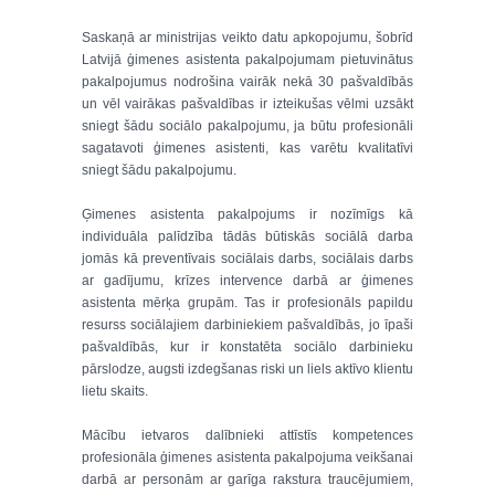
Saskaņā ar ministrijas veikto datu apkopojumu, šobrīd
Latvijā ģimenes asistenta pakalpojumam pietuvinātus
pakalpojumus nodrošina vairāk nekā 30 pašvaldībās
un vēl vairākas pašvaldības ir izteikušas vēlmi uzsākt
sniegt šādu sociālo pakalpojumu, ja būtu profesionāli
sagatavoti ģimenes asistenti, kas varētu kvalitatīvi
sniegt šādu pakalpojumu.
Ģimenes asistenta pakalpojums ir nozīmīgs kā
individuāla palīdzība tādās būtiskās sociālā darba
jomās kā preventīvais sociālais darbs, sociālais darbs
ar gadījumu, krīzes intervence darbā ar ģimenes
asistenta mērķa grupām. Tas ir profesionāls papildu
resurss sociālajiem darbiniekiem pašvaldībās, jo īpaši
pašvaldībās, kur ir konstatēta sociālo darbinieku
pārslodze, augsti izdegšanas riski un liels aktīvo klientu
lietu skaits.
Mācību ietvaros dalībnieki attīstīs kompetences
profesionāla ģimenes asistenta pakalpojuma veikšanai
darbā ar personām ar garīga rakstura traucējumiem,