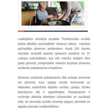
Labklājības ministrija projekta “Profesionāla sociālā
darba attīstība pašvaldībās” ietvaros sākusi mācības
pašvaldību ģimenes asistentiem. Kopā 100 stundu
mācībās iesaistīti topošie ģimenes asistenti no 37
Latvijas pašvaldībām, kas pēc mācību beigām divu
gadu garumā, pilotprojekta ietvaros turpinās ģimenes
asistenta pakalpojuma sniegšanu.
Ģimenes asistenta pakalpojums tiek sniegts personai
vai ģimenei, kuru spējas sociāli funkcionēt un
iekļauties sabiedrībā dažādu sociālu, garīgu, fizisku
traucējumu dēļ ir apgrūtinātas. Pakalpojums ir
nozīmīgs atbalsts klientiem dzīvesvietā un sociālajā
vidē, lai veicinātu sociālo prasmju apguvi, pilnveidi un
apgūto prasmju nostiprināšanu.