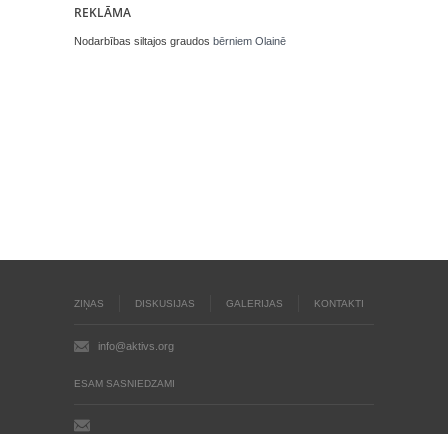
REKLĀMA
Nodarbības siltajos graudos
bērniem Olainē
ZIŅAS
DISKUSIJAS
GALERIJAS
KONTAKTI
info@aktivs.org
ESAM SASNIEDZAMI