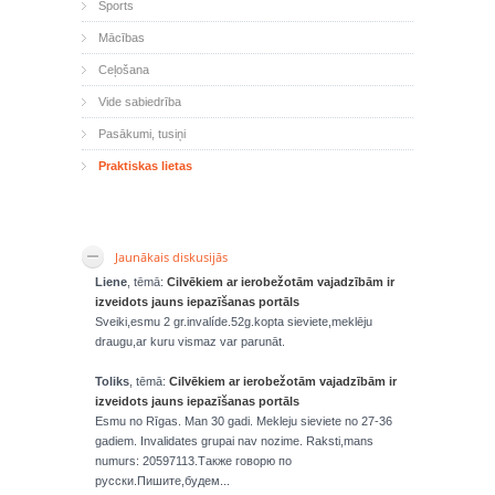
Sports
Mācības
Ceļošana
Vide sabiedrība
Pasākumi, tusiņi
Praktiskas lietas
Jaunākais diskusijās
Liene
, tēmā:
Cilvēkiem ar ierobežotām vajadzībām ir
izveidots jauns iepazīšanas portāls
Sveiki,esmu 2 gr.invalíde.52g.kopta sieviete,meklēju
draugu,ar kuru vismaz var parunāt.
Toliks
, tēmā:
Cilvēkiem ar ierobežotām vajadzībām ir
izveidots jauns iepazīšanas portāls
Esmu no Rīgas. Man 30 gadi. Mekleju sieviete no 27-36
gadiem. Invalidates grupai nav nozime. Raksti,mans
numurs: 20597113.Также говорю по
русски.Пишите,будем...