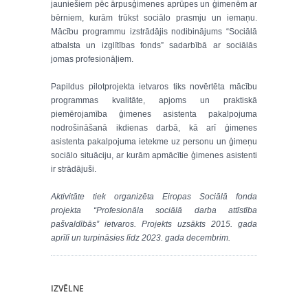
jauniešiem pēc ārpusģimenes aprūpes un ģimenēm ar
bērniem, kurām trūkst sociālo prasmju un iemaņu.
Mācību programmu izstrādājis nodibinājums “Sociālā
atbalsta un izglītības fonds” sadarbībā ar sociālās
jomas profesionāļiem.
Papildus pilotprojekta ietvaros tiks novērtēta mācību
programmas kvalitāte, apjoms un praktiskā
piemērojamība ģimenes asistenta pakalpojuma
nodrošināšanā ikdienas darbā, kā arī ģimenes
asistenta pakalpojuma ietekme uz personu un ģimeņu
sociālo situāciju, ar kurām apmācītie ģimenes asistenti
ir strādājuši.
Aktivitāte tiek organizēta Eiropas Sociālā fonda
projekta “Profesionāla sociālā darba attīstība
pašvaldībās” ietvaros. Projekts uzsākts 2015. gada
aprīlī un turpināsies līdz 2023. gada decembrim.
IZVĒLNE