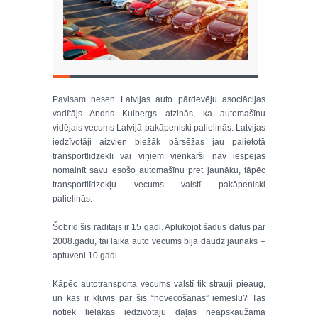
Pavisam nesen Latvijas auto pārdevēju asociācijas
vadītājs Andris Kulbergs atzinās, ka automašīnu
vidējais vecums Latvijā pakāpeniski palielinās. Latvijas
iedzīvotāji aizvien biežāk pārsēžas jau palietotā
transportlīdzeklī vai viņiem vienkārši nav iespējas
nomainīt savu esošo automašīnu pret jaunāku, tāpēc
transportlīdzekļu vecums valstī pakāpeniski
palielinās.
Šobrīd šis rādītājs ir 15 gadi. Aplūkojot šādus datus par
2008.gadu, tai laikā auto vecums bija daudz jaunāks –
aptuveni 10 gadi.
Kāpēc autotransporta vecums valstī tik strauji pieaug,
un kas ir kļuvis par šīs “novecošanās” iemeslu? Tas
notiek lielākās iedzīvotāju daļas neapskaužamā