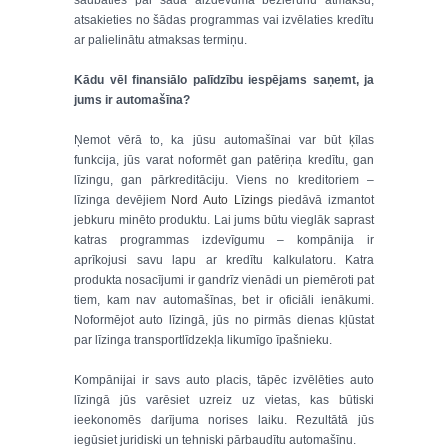
šaubāties par šāda aizdevuma bezierunu atmaksu,
atsakieties no šādas programmas vai izvēlaties kredītu
ar palielinātu atmaksas termiņu.
Kādu vēl finansiālo palīdzību iespējams saņemt, ja
jums ir automašīna?
Ņemot vērā to, ka jūsu automašīnai var būt ķīlas
funkcija, jūs varat noformēt gan patēriņa kredītu, gan
līzingu, gan pārkreditāciju. Viens no kreditoriem –
līzinga devējiem
Nord Auto Līzings
piedāvā izmantot
jebkuru minēto produktu. Lai jums būtu vieglāk saprast
katras programmas izdevīgumu – kompānija ir
aprīkojusi savu lapu ar kredītu kalkulatoru. Katra
produkta nosacījumi ir gandrīz vienādi un piemēroti pat
tiem, kam nav automašīnas, bet ir oficiāli ienākumi.
Noformējot auto līzingā, jūs no pirmās dienas kļūstat
par līzinga transportlīdzekļa likumīgo īpašnieku.
Kompānijai ir savs auto placis, tāpēc izvēlēties auto
līzingā jūs varēsiet uzreiz uz vietas, kas būtiski
ieekonomēs darījuma norises laiku. Rezultātā jūs
iegūsiet juridiski un tehniski pārbaudītu automašīnu.