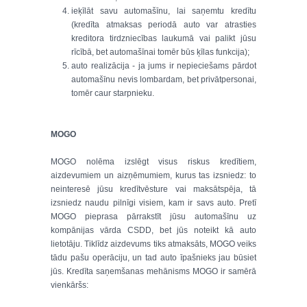
ieķīlāt savu automašīnu, lai saņemtu kredītu
(kredīta atmaksas periodā auto var atrasties
kreditora tirdzniecības laukumā vai palikt jūsu
rīcībā, bet automašīnai tomēr būs ķīlas funkcija);
auto realizācija - ja jums ir nepieciešams pārdot
automašīnu nevis lombardam, bet privātpersonai,
tomēr caur starpnieku.
MOGO
MOGO nolēma izslēgt visus riskus kredītiem,
aizdevumiem un aizņēmumiem, kurus tas izsniedz: to
neinteresē jūsu kredītvēsture vai maksātspēja, tā
izsniedz naudu pilnīgi visiem, kam ir savs auto. Pretī
MOGO pieprasa pārrakstīt jūsu automašīnu uz
kompānijas vārda CSDD, bet jūs noteikt kā auto
lietotāju. Tiklīdz aizdevums tiks atmaksāts, MOGO veiks
tādu pašu operāciju, un tad auto īpašnieks jau būsiet
jūs. Kredīta saņemšanas mehānisms MOGO ir samērā
vienkāršs: