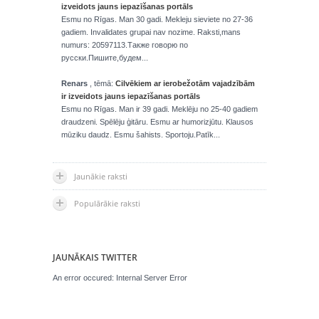
izveidots jauns iepazīšanas portāls
Esmu no Rīgas. Man 30 gadi. Mekleju sieviete no 27-36
gadiem. Invalidates grupai nav nozime. Raksti,mans
numurs: 20597113.Также говорю по
русски.Пишите,будем...
Renars
, tēmā:
Cilvēkiem ar ierobežotām vajadzībām
ir izveidots jauns iepazīšanas portāls
Esmu no Rīgas. Man ir 39 gadi. Meklēju no 25-40 gadiem
draudzeni. Spēlēju ģitāru. Esmu ar humorizjūtu. Klausos
mūziku daudz. Esmu šahists. Sportoju.Patīk...
Jaunākie raksti
Populārākie raksti
JAUNĀKAIS TWITTER
An error occured: Internal Server Error