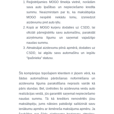
Reģistrējamies MOGO tīmekļa vietnē, norādām
sava auto īpašības un nepieciešamo kredīta
summu. Neaizmirstam par to, ka maksātspēja
MOGO nespēlē nekādu lomu, izsniedzot
aizdevumu pret auto ķīlu.
Kopā ar MOGO kurjeru dodaties uz CSDD, lai
oficiāli pārreģistrētu savu automašīnu, parakstāt
aizņēmuma līgumu un saņemat vajadzīgo
naudas summu.
Atmaksājat aizdevumu pilnā apmērā, dodaties uz
CSDD, lai atgūtu savu automašīnu un iegūtu
“īpašnieka” statusu.
Šīs kompānijas topošajiem klientiem ir jāņem vērā, ka
šādas automašīnas pārdošanas noformēšana un
aizdevuma līguma parakstīšana neprasīs vairāk kā
pāris stundas. Bet, izvēloties šo aizdevuma veidu auto
realizācijas veidā, jūs garantēti saņemat nepieciešamo
naudas summu. Tā kā kreditors nenovērtēs jūsu
maksātspēju, jums nāksies patstāvīgi salīdzināt savu
ienākumu apmēru ar ikmēneša maksājuma apmēru. Ja