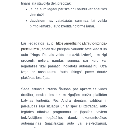
finansiālā stāvokļa dēļ, precīzāk:
jauna auto iegādi par skaidru naudu var atļauties
vien daži,
daudziem nav vajadzīgās summas, lai veiktu
pirmo iemaksu auto kredīta noformēšanai.
Lai iegādātos auto
https://nordlizings.lv/auto-lizinga-
pieteikums/
, atliek divi pieejami varianti: ātrie kredīti un
auto līzings. Pirmais veids ir mazāk izdevīgs: milzīgi
procenti, neliela naudas summa, par kuru var
iegādāties tikai pamatīgi nolietotu automašīnu. Otrā
izeja ar nosaukumu “auto līzings” paver daudz
plašākas iespējas.
Šāda situācija izraisa šaubas par apkārtējās vides
drošību, neskatoties uz milzīgajām mežu platībām
Latvijas teritorijā. Pēc Andra domām, valdībai ir
jāiejaucas šajā situācijā un ar speciāli izstrādātu auto
iegādes atbalsta programmu ir jāpalīdz saviem
iedzīvotājiem iegādāties daudz ekonomiskākas
automašīnas (mazlitrāžas auto vai elektrokārus).