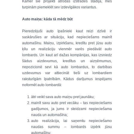
Kamēr šie projekti atrodas izstrādes stadijā, mēs
turpinām piemeklēt sev izdevīgākos variantus.
Auto maiņa: kāda tā mēdz būt
Pieredzējuši auto īpašnieki kaut reizi dzīvē ir
saskārušies ar situāciju, kad nepieciešams mainīt
automašīnu. Maiņu, izpirkšanu, kredītu pret jūsu auto
ķīlu un realizāciju vienmēr varēs piedāvāt auto
lombards. Un kaut arī dažas kompānijas, kas izsniedz
šādus aizdevumus, kredītus un aizņēmumus,
nepozicionē sevi kā auto lombardus, to darbības
uzdevumus var attiecināt tieši uz lombardiem
raksturīgām īpatnībām. Kādus darījumus iespējams
noformēt auto lombardā:
ātri veikt sava auto maiņu pret jaunāku;
mainīt savu auto pret vecāku – tas nepieciešams
gadījumos, ja jums ir steidzami nepieciešama
nauda un automašīna;
auto realizācija, lai saņemtu nepieciešamo
naudas summu – lombards izpērk jūsu
automašīnu;