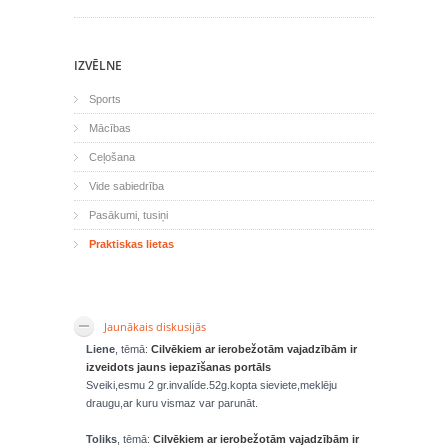
IZVĒLNE
Sports
Mācības
Ceļošana
Vide sabiedrība
Pasākumi, tusiņi
Praktiskas lietas
Jaunākais diskusijās
Liene
, tēmā:
Cilvēkiem ar ierobežotām vajadzībām ir
izveidots jauns iepazīšanas portāls
Sveiki,esmu 2 gr.invalíde.52g.kopta sieviete,meklēju
draugu,ar kuru vismaz var parunāt.
Toliks
, tēmā:
Cilvēkiem ar ierobežotām vajadzībām ir