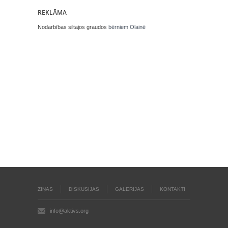
REKLĀMA
Nodarbības siltajos graudos
bērniem Olainē
ZIŅAS
DISKUSIJAS
GALERIJAS
KONTAKTI
info@aktivs.org