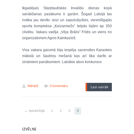
Ikgadējais Starptautiskās Invalīdu dienas kopā
sanākšanas pasākums ir garām. Šogad Latvijā tas
notika jau devīto reizi un sapulcējušies, viesmīlīgajās
sporta kompleksa „Ķeizarmežs” telpās bijām ap 350
cilvēku. Vakaru vadīja „Vēja Brālis” Frīdis un viens no
organizatoriem Agnis Kalnkaziņš.
Visa vakara garumā bija iespēja sacensties Karaokes
mākslā un šautriņu mešanā kas arī tika darīts ar
zināmiem panākumiem. Labākie abos konkursos
Mārtiņš
0 komentāru
Lasi vairāk
← Iepriekšējā
1
2
3
4
IZVĒLNE