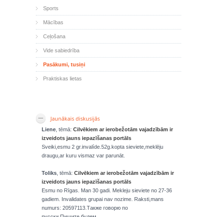
Sports
Mācības
Ceļošana
Vide sabiedrība
Pasākumi, tusiņi
Praktiskas lietas
Jaunākais diskusijās
Liene
, tēmā:
Cilvēkiem ar ierobežotām vajadzībām ir
izveidots jauns iepazīšanas portāls
Sveiki,esmu 2 gr.invalíde.52g.kopta sieviete,meklēju
draugu,ar kuru vismaz var parunāt.
Toliks
, tēmā:
Cilvēkiem ar ierobežotām vajadzībām ir
izveidots jauns iepazīšanas portāls
Esmu no Rīgas. Man 30 gadi. Mekleju sieviete no 27-36
gadiem. Invalidates grupai nav nozime. Raksti,mans
numurs: 20597113.Также говорю по
русски.Пишите,будем...