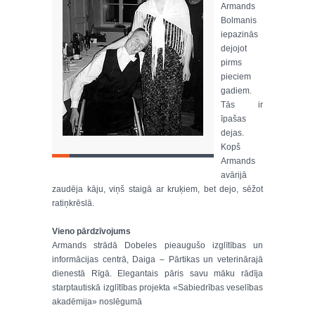
Armands
Bolmanis
iepazinās
dejojot
pirms
pieciem
gadiem.
Tās ir
īpašas
dejas.
Kopš
Armands
avārijā
zaudēja kāju, viņš staigā ar kruķiem, bet dejo, sēžot
ratiņkrēslā.
Vieno pārdzīvojums
Armands strādā Dobeles pieaugušo izglītības un
informācijas centrā, Daiga – Pārtikas un veterinārajā
dienestā Rīgā. Elegantais pāris savu māku rādīja
starptautiskā izglītības projekta «Sabiedrības veselības
akadēmija» noslēgumā