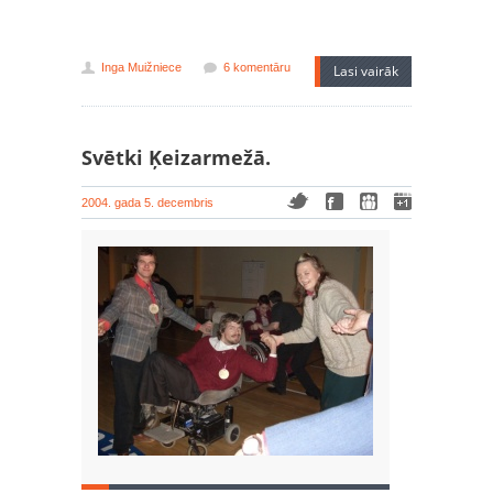
Inga Muižniece
6 komentāru
Lasi vairāk
Svētki Ķeizarmežā.
2004. gada 5. decembris