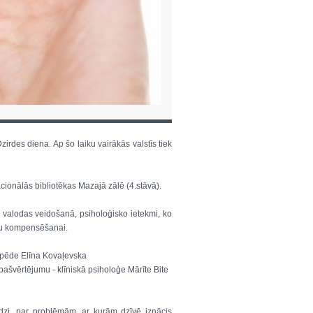
zirdes diena. Ap šo laiku vairākās valstīs tiek
acionālās bibliotēkas Mazajā zālē (4.stāvā).
mi valodas veidošanā, psiholoģisko ietekmi, ko
mu kompensēšanai.
opēde Elīna Kovaļevska
 pašvērtējumu - klīniskā psiholoģe Mārīte Bite
edzi, par problēmām, ar kurām dzīvē iznācis