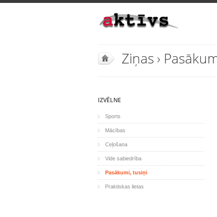
Ziņas
›
Pasākumi
IZVĒLNE
Sports
Mācības
Ceļošana
Vide sabiedrība
Pasākumi, tusiņi
Praktiskas lietas