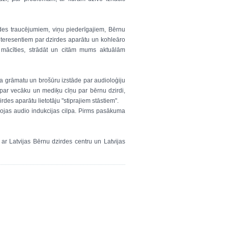
des traucējumiem, viņu piederīgajiem, Bērnu
nteresentiem par dzirdes aparātu un kohleāro
m mācīties, strādāt un citām mums aktuālām
a grāmatu un brošūru izstāde par audioloģiju
 par vecāku un mediķu cīņu par bērnu dzirdi,
rdes aparātu lietotāju "stiprajiem stāstiem".
bojas audio indukcijas cilpa. Pirms pasākuma
 ar Latvijas Bērnu dzirdes centru un Latvijas