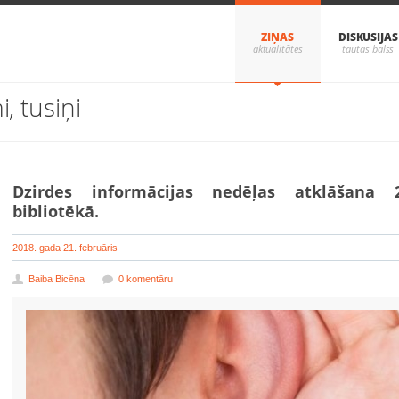
ZIŅAS
DISKUSIJAS
, tusiņi
Dzirdes informācijas nedēļas atklāšana 2
bibliotēkā.
2018. gada 21. februāris
Baiba Bicēna
0 komentāru