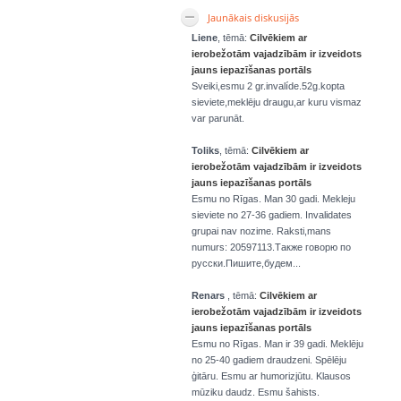
Jaunākais diskusijās
Liene
, tēmā:
Cilvēkiem ar
ierobežotām vajadzībām ir izveidots
jauns iepazīšanas portāls
Sveiki,esmu 2 gr.invalíde.52g.kopta
sieviete,meklēju draugu,ar kuru vismaz
var parunāt.
Toliks
, tēmā:
Cilvēkiem ar
ierobežotām vajadzībām ir izveidots
jauns iepazīšanas portāls
Esmu no Rīgas. Man 30 gadi. Mekleju
sieviete no 27-36 gadiem. Invalidates
grupai nav nozime. Raksti,mans
numurs: 20597113.Также говорю по
русски.Пишите,будем...
Renars
, tēmā:
Cilvēkiem ar
ierobežotām vajadzībām ir izveidots
jauns iepazīšanas portāls
Esmu no Rīgas. Man ir 39 gadi. Meklēju
no 25-40 gadiem draudzeni. Spēlēju
ģitāru. Esmu ar humorizjūtu. Klausos
mūziku daudz. Esmu šahists.