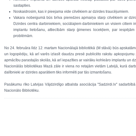
sastapties.
Noskaidrosim, kas ir pieejama vide cilvēkiem ar dzirdes traucējumiem.
Vakara nobeigumā būs brīva pieredzes apmaiņa starp cilvēkiem ar dzir
Dzirdes centra darbiniekiem, sociālajiem darbiniekiem un visiem citiem i
implantu lietošanu, attiecībām starp ģimenes locekļiem, par iespējā
problēmām.
No 24. februāra līdz 12. martam Nacionālajā bibliotēkā (M stāvā) būs apskatām
un logopēdiju, kā arī varēs izlasīt daudzu presē publicēto rakstu apkopojumu
apmācību parastajās skolās, kā arī iepazīties ar vairāku kohleāro implantu un dzi
Nacionālās bibliotēkas Mazā zāle ir viena no retajām vietām Latvijā, kurā dar
dalībnieki ar dzirdes aparātiem tiks informēti par tās izmantošanu.
Pasākumu rīko Latvijas Vājdzirdīgo atbalsta asociācija "Sadzirdi.lv" sadarbībā
Nacionālo Bibliotēku.