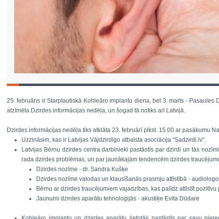
25. februāris ir Starptautiskā Kohleāro implantu diena, bet 3. marts - Pasaules D
atzīmēta Dzirdes informācijas nedēļa, un šogad tā notiks arī Latvijā.
Dzirdes informācijas nedēļa tiks atklāta 23. februārī plkst. 15.00 ar pasākumu N
Uzzināsim, kas ir Latvijas Vājdzirdīgo atbalsta asociācija "Sadzirdi.lv".
Latvijas Bērnu dzirdes centra darbinieki pastāstīs par dzirdi un tās nozī
rada dzirdes problēmas, un par jaunākajām tendencēm dzirdes traucēju
Dzirdes nozīme - dr. Sandra Kušķe
Dzirdes nozīme valodas un klausīšanās prasmju attīstībā - audiolog
Bērnu ar dzirdes traucējumiem vajadzības, kas palīdz attīstīt pozitīvu
Jaunumi dzirdes aparātu tehnoloģijās - akustiķe Evita Dūdare
Kohleāro implantu un dzirdes aparātu lietotāji pastāstīs par savu pier