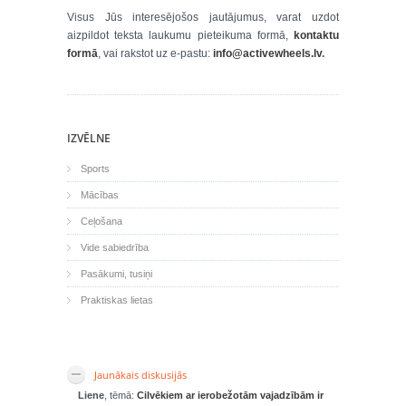
Visus Jūs interesējošos jautājumus, varat uzdot
aizpildot teksta laukumu pieteikuma formā,
kontaktu
formā
, vai rakstot uz e-pastu:
info@activewheels.lv
.
IZVĒLNE
Sports
Mācības
Ceļošana
Vide sabiedrība
Pasākumi, tusiņi
Praktiskas lietas
Jaunākais diskusijās
Liene
, tēmā:
Cilvēkiem ar ierobežotām vajadzībām ir