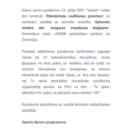
Dienu pirms pasākuma 19. jūlijā NRC "Vaivari" notiks
divi semināri "
Riteņkrēsla vadīšanas prasmes
" un
seminārs saistībā ar sieviešu veselību "
Ģimenes
nozīme pēc muguras smadzeņu bojājuma
".
Seminārus vadīs LMSBB sadarbības partneri no
Zviedrijas.
Projekta atklāšanas pasākuma dalībniekus sagaida
vairāk kā 10 netradicionālas disciplīnas, kurās
jāparāda ne tikai spēks un veiklība, bet arī prāts un
izdoma. Disciplīnas būs pielāgotas, lai ikviens
riteņkrēslā spētu tās veikt! Tāpēc, ja Tevi māc šaubas,
vai Tu spēsi piedalīties disciplīnās, pasākuma
organizētāji apsola, ka 95% no tām – Tu spēsi,
atlikušos 5% spēsi, ja pārspēsi savu iekšējo “nē”!
Pasākumā piedalīsies arī vairāki tehnisko palīglīdzekļu
izplatītāji.
Sporta dienas programma
: