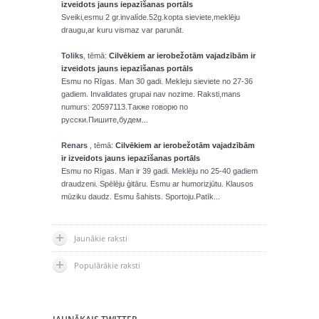
izveidots jauns iepazīšanas portāls
Sveiki,esmu 2 gr.invalíde.52g.kopta sieviete,meklēju
draugu,ar kuru vismaz var parunāt.
Toliks
, tēmā:
Cilvēkiem ar ierobežotām vajadzībām ir
izveidots jauns iepazīšanas portāls
Esmu no Rīgas. Man 30 gadi. Mekleju sieviete no 27-36
gadiem. Invalidates grupai nav nozime. Raksti,mans
numurs: 20597113.Также говорю по
русски.Пишите,будем...
Renars
, tēmā:
Cilvēkiem ar ierobežotām vajadzībām
ir izveidots jauns iepazīšanas portāls
Esmu no Rīgas. Man ir 39 gadi. Meklēju no 25-40 gadiem
draudzeni. Spēlēju ģitāru. Esmu ar humorizjūtu. Klausos
mūziku daudz. Esmu šahists. Sportoju.Patīk...
Jaunākie raksti
Populārākie raksti