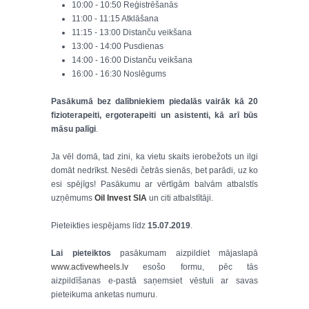
10:00 - 10:50 Reģistrēšanās
11:00 - 11:15 Atklāšana
11:15 - 13:00 Distanču veikšana
13:00 - 14:00 Pusdienas
14:00 - 16:00 Distanču veikšana
16:00 - 16:30 Noslēgums
Pasākumā bez dalībniekiem piedalās vairāk kā 20
fizioterapeiti, ergoterapeiti un asistenti, kā arī būs
māsu palīgi
.
Ja vēl domā, tad zini, ka vietu skaits ierobežots un ilgi
domāt nedrīkst. Nesēdi četrās sienās, bet parādi, uz ko
esi spējīgs! Pasākumu ar vērtīgām balvām atbalstīs
uzņēmums
Oil Invest SIA
un citi atbalstītāji.
Pieteikties iespējams līdz
15.07.2019
.
Lai pieteiktos
pasākumam aizpildiet mājaslapā
www.activewheels.lv
esošo formu, pēc tās
aizpildīšanas e-pastā saņemsiet vēstuli ar savas
pieteikuma anketas numuru.