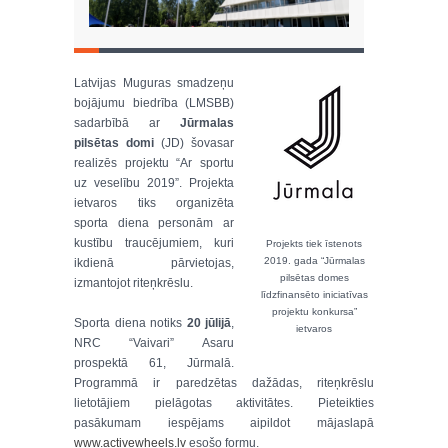
Latvijas Muguras smadzeņu
bojājumu biedrība (LMSBB)
sadarbībā ar
Jūrmalas
pilsētas domi
(JD) šovasar
realizēs projektu “Ar sportu
uz veselību 2019”. Projekta
ietvaros tiks organizēta
sporta diena personām ar
kustību traucējumiem, kuri
Projekts tiek īstenots
2019. gada “Jūrmalas
ikdienā pārvietojas,
pilsētas domes
izmantojot riteņkrēslu.
līdzfinansēto iniciatīvas
projektu konkursa”
Sporta diena notiks
20 jūlijā
,
ietvaros
NRC “Vaivari” Asaru
prospektā 61, Jūrmalā.
Programmā ir paredzētas dažādas, riteņkrēslu
lietotājiem pielāgotas aktivitātes. Pieteikties
pasākumam iespējams aipildot mājaslapā
www.activewheels.lv
esošo formu.