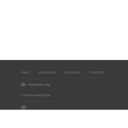
ZIŅAS
DISKUSIJAS
GALERIJAS
KONTAKTI
info@aktivs.org
ESAM SASNIEDZAMI
Aktīvs.org © 2004 - 2026
Autortiesības