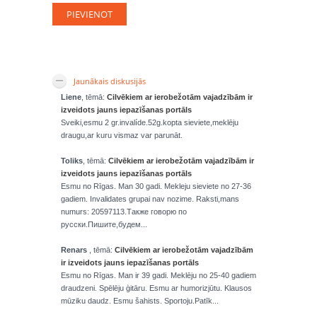
Jaunākais diskusijās
Liene
, tēmā:
Cilvēkiem ar ierobežotām vajadzībām ir
izveidots jauns iepazīšanas portāls
Sveiki,esmu 2 gr.invalíde.52g.kopta sieviete,meklēju
draugu,ar kuru vismaz var parunāt.
Toliks
, tēmā:
Cilvēkiem ar ierobežotām vajadzībām ir
izveidots jauns iepazīšanas portāls
Esmu no Rīgas. Man 30 gadi. Mekleju sieviete no 27-36
gadiem. Invalidates grupai nav nozime. Raksti,mans
numurs: 20597113.Также говорю по
русски.Пишите,будем...
Renars
, tēmā:
Cilvēkiem ar ierobežotām vajadzībām
ir izveidots jauns iepazīšanas portāls
Esmu no Rīgas. Man ir 39 gadi. Meklēju no 25-40 gadiem
draudzeni. Spēlēju ģitāru. Esmu ar humorizjūtu. Klausos
mūziku daudz. Esmu šahists. Sportoju.Patīk...