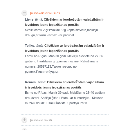
Jaunākais diskusijās
Liene
, tēmā:
Cilvēkiem ar ierobežotām vajadzībām ir
izveidots jauns iepazīšanas portāls
Sveiki,esmu 2 gr.invalíde.52g.kopta sieviete,meklēju
draugu,ar kuru vismaz var parunāt.
Toliks
, tēmā:
Cilvēkiem ar ierobežotām vajadzībām ir
izveidots jauns iepazīšanas portāls
Esmu no Rīgas. Man 30 gadi. Mekleju sieviete no 27-36
gadiem. Invalidates grupai nav nozime. Raksti,mans
numurs: 20597113.Также говорю по
русски.Пишите,будем...
Renars
, tēmā:
Cilvēkiem ar ierobežotām vajadzībām
ir izveidots jauns iepazīšanas portāls
Esmu no Rīgas. Man ir 39 gadi. Meklēju no 25-40 gadiem
draudzeni. Spēlēju ģitāru. Esmu ar humorizjūtu. Klausos
mūziku daudz. Esmu šahists. Sportoju.Patīk...
Jaunākie raksti