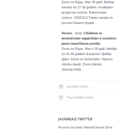
Esmu no Rīgas. Man 30 gadi. Mekleju
sieviete no 27-36 gadiem. Invalidates
grupai nav nozime. Raksti,mans
numurs: 20597113.Также говорю по
русски.Пишите,будем...
Renars
, tēmā:
Cilvēkiem ar
ierobežotām vajadzībām ir izveidots
jauns iepazīšanas portāls
Esmu no Rīgas. Man ir 39 gadi. Meklēju
no 25-40 gadiem draudzeni. Spēlēju
ģitāru. Esmu ar humorizjūtu. Klausos
mūziku daudz. Esmu šahists.
Sportoju.Patīk...
Jaunākie raksti
Populārākie raksti
JAUNĀKAIS TWITTER
An error occured: Internal Server Error