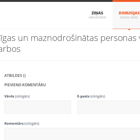
ZIŅAS
DISKUSIJAS
cīgas un maznodrošinātas personas va
darbos
ATBILDES ()
PIEVIENO KOMENTĀRU
Vārds
(obligāts)
E-pasts
(obligāts)
Komentārs
(obligāts)