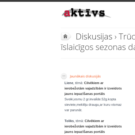
Diskusijas
› Trū
īslaicīgos sezonas 
Jaunākais diskusijās
Liene
, tēmā:
Cilvēkiem ar
ierobežotām vajadzībām ir izveidots
jauns iepazīšanas portāls
Sveiki,esmu 2 gr.invalíde.52g.kopta
sieviete,meklēju draugu,ar kuru vismaz
var parunāt.
Toliks
, tēmā:
Cilvēkiem ar
ierobežotām vajadzībām ir izveidots
jauns iepazīšanas portāls