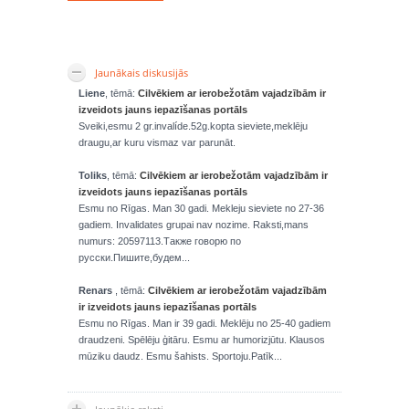
Jaunākais diskusijās
Liene
, tēmā:
Cilvēkiem ar ierobežotām vajadzībām ir
izveidots jauns iepazīšanas portāls
Sveiki,esmu 2 gr.invalíde.52g.kopta sieviete,meklēju
draugu,ar kuru vismaz var parunāt.
Toliks
, tēmā:
Cilvēkiem ar ierobežotām vajadzībām ir
izveidots jauns iepazīšanas portāls
Esmu no Rīgas. Man 30 gadi. Mekleju sieviete no 27-36
gadiem. Invalidates grupai nav nozime. Raksti,mans
numurs: 20597113.Также говорю по
русски.Пишите,будем...
Renars
, tēmā:
Cilvēkiem ar ierobežotām vajadzībām
ir izveidots jauns iepazīšanas portāls
Esmu no Rīgas. Man ir 39 gadi. Meklēju no 25-40 gadiem
draudzeni. Spēlēju ģitāru. Esmu ar humorizjūtu. Klausos
mūziku daudz. Esmu šahists. Sportoju.Patīk...