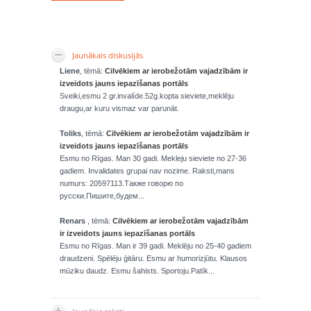
Jaunākais diskusijās
Liene
, tēmā:
Cilvēkiem ar ierobežotām vajadzībām ir
izveidots jauns iepazīšanas portāls
Sveiki,esmu 2 gr.invalíde.52g.kopta sieviete,meklēju
draugu,ar kuru vismaz var parunāt.
Toliks
, tēmā:
Cilvēkiem ar ierobežotām vajadzībām ir
izveidots jauns iepazīšanas portāls
Esmu no Rīgas. Man 30 gadi. Mekleju sieviete no 27-36
gadiem. Invalidates grupai nav nozime. Raksti,mans
numurs: 20597113.Также говорю по
русски.Пишите,будем...
Renars
, tēmā:
Cilvēkiem ar ierobežotām vajadzībām
ir izveidots jauns iepazīšanas portāls
Esmu no Rīgas. Man ir 39 gadi. Meklēju no 25-40 gadiem
draudzeni. Spēlēju ģitāru. Esmu ar humorizjūtu. Klausos
mūziku daudz. Esmu šahists. Sportoju.Patīk...