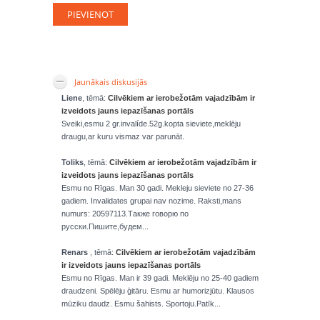
Jaunākais diskusijās
Liene
, tēmā:
Cilvēkiem ar ierobežotām vajadzībām ir
izveidots jauns iepazīšanas portāls
Sveiki,esmu 2 gr.invalíde.52g.kopta sieviete,meklēju
draugu,ar kuru vismaz var parunāt.
Toliks
, tēmā:
Cilvēkiem ar ierobežotām vajadzībām ir
izveidots jauns iepazīšanas portāls
Esmu no Rīgas. Man 30 gadi. Mekleju sieviete no 27-36
gadiem. Invalidates grupai nav nozime. Raksti,mans
numurs: 20597113.Также говорю по
русски.Пишите,будем...
Renars
, tēmā:
Cilvēkiem ar ierobežotām vajadzībām
ir izveidots jauns iepazīšanas portāls
Esmu no Rīgas. Man ir 39 gadi. Meklēju no 25-40 gadiem
draudzeni. Spēlēju ģitāru. Esmu ar humorizjūtu. Klausos
mūziku daudz. Esmu šahists. Sportoju.Patīk...