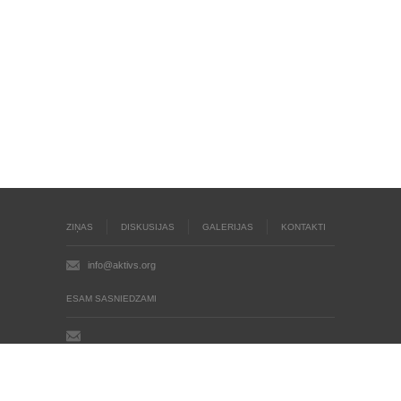
ZIŅAS
DISKUSIJAS
GALERIJAS
KONTAKTI
info@aktivs.org
ESAM SASNIEDZAMI
Aktīvs.org © 2004 - 2026
Autortiesības