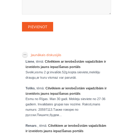
Jaunākais diskusijās
Liene
, tēmā:
Cilvēkiem ar ierobežotām vajadzībām ir
izveidots jauns iepazīšanas portāls
Sveiki,esmu 2 gr.invalíde.52g.kopta sieviete,meklēju
draugu,ar kuru vismaz var parunāt.
Toliks
, tēmā:
Cilvēkiem ar ierobežotām vajadzībām ir
izveidots jauns iepazīšanas portāls
Esmu no Rīgas. Man 30 gadi. Mekleju sieviete no 27-36
gadiem. Invalidates grupai nav nozime. Raksti,mans
numurs: 20597113.Также говорю по
русски.Пишите,будем...
Renars
, tēmā:
Cilvēkiem ar ierobežotām vajadzībām
ir izveidots jauns iepazīšanas portāls