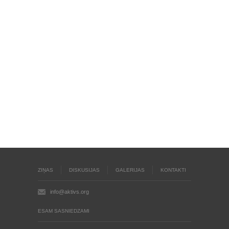
ZIŅAS
DISKUSIJAS
GALERIJAS
KONTAKTI
info@aktivs.org
ESAM SASNIEDZAMI