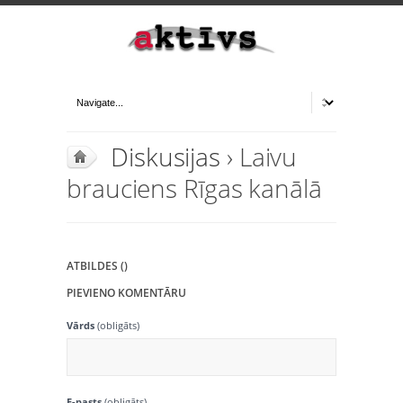
Diskusijas
› Laivu
brauciens Rīgas kanālā
ATBILDES ()
PIEVIENO KOMENTĀRU
Vārds
(obligāts)
E-pasts
(obligāts)