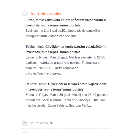
Jaunākais diskusijās
Liene
, tēmā:
Cilvēkiem ar ierobežotām vajadzībām ir
izveidots jauns iepazīšanas portāls
Sveiki,esmu 2 gr.invalíde.52g.kopta sieviete,meklēju
draugu,ar kuru vismaz var parunāt.
Toliks
, tēmā:
Cilvēkiem ar ierobežotām vajadzībām ir
izveidots jauns iepazīšanas portāls
Esmu no Rīgas. Man 30 gadi. Mekleju sieviete no 27-36
gadiem. Invalidates grupai nav nozime. Raksti,mans
numurs: 20597113.Также говорю по
русски.Пишите,будем...
Renars
, tēmā:
Cilvēkiem ar ierobežotām vajadzībām
ir izveidots jauns iepazīšanas portāls
Esmu no Rīgas. Man ir 39 gadi. Meklēju no 25-40 gadiem
draudzeni. Spēlēju ģitāru. Esmu ar humorizjūtu. Klausos
mūziku daudz. Esmu šahists. Sportoju.Patīk...
Jaunākie raksti