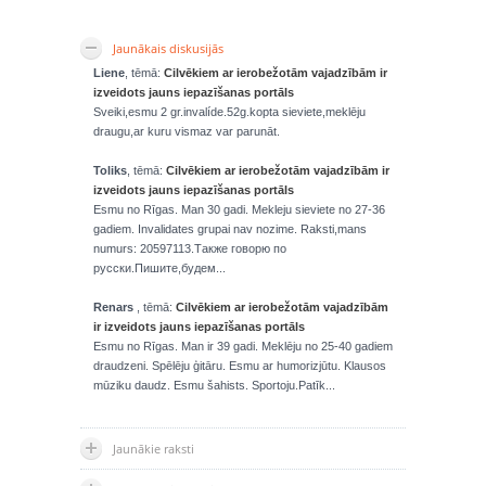
Jaunākais diskusijās
Liene
, tēmā:
Cilvēkiem ar ierobežotām vajadzībām ir
izveidots jauns iepazīšanas portāls
Sveiki,esmu 2 gr.invalíde.52g.kopta sieviete,meklēju
draugu,ar kuru vismaz var parunāt.
Toliks
, tēmā:
Cilvēkiem ar ierobežotām vajadzībām ir
izveidots jauns iepazīšanas portāls
Esmu no Rīgas. Man 30 gadi. Mekleju sieviete no 27-36
gadiem. Invalidates grupai nav nozime. Raksti,mans
numurs: 20597113.Также говорю по
русски.Пишите,будем...
Renars
, tēmā:
Cilvēkiem ar ierobežotām vajadzībām
ir izveidots jauns iepazīšanas portāls
Esmu no Rīgas. Man ir 39 gadi. Meklēju no 25-40 gadiem
draudzeni. Spēlēju ģitāru. Esmu ar humorizjūtu. Klausos
mūziku daudz. Esmu šahists. Sportoju.Patīk...
Jaunākie raksti