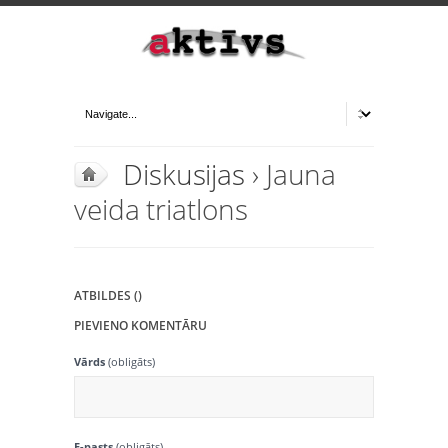
Diskusijas
› Jauna
veida triatlons
ATBILDES ()
PIEVIENO KOMENTĀRU
Vārds
(obligāts)
E-pasts
(obligāts)