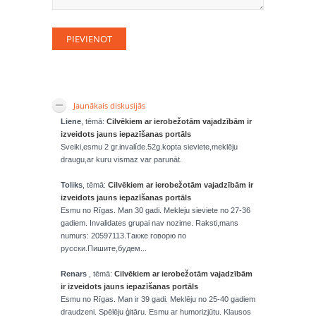
Jaunākais diskusijās
Liene
, tēmā:
Cilvēkiem ar ierobežotām vajadzībām ir
izveidots jauns iepazīšanas portāls
Sveiki,esmu 2 gr.invalíde.52g.kopta sieviete,meklēju
draugu,ar kuru vismaz var parunāt.
Toliks
, tēmā:
Cilvēkiem ar ierobežotām vajadzībām ir
izveidots jauns iepazīšanas portāls
Esmu no Rīgas. Man 30 gadi. Mekleju sieviete no 27-36
gadiem. Invalidates grupai nav nozime. Raksti,mans
numurs: 20597113.Также говорю по
русски.Пишите,будем...
Renars
, tēmā:
Cilvēkiem ar ierobežotām vajadzībām
ir izveidots jauns iepazīšanas portāls
Esmu no Rīgas. Man ir 39 gadi. Meklēju no 25-40 gadiem
draudzeni. Spēlēju ģitāru. Esmu ar humorizjūtu. Klausos