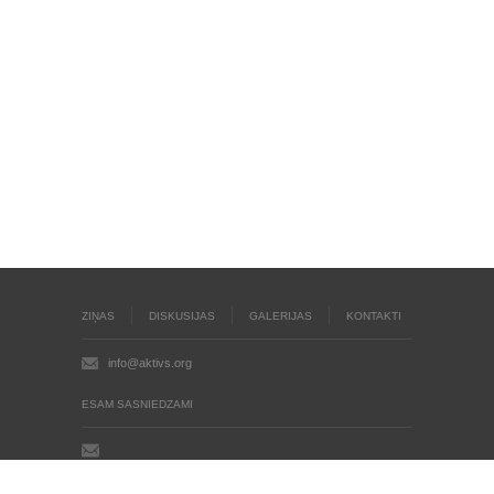
ZIŅAS
DISKUSIJAS
GALERIJAS
KONTAKTI
info@aktivs.org
ESAM SASNIEDZAMI