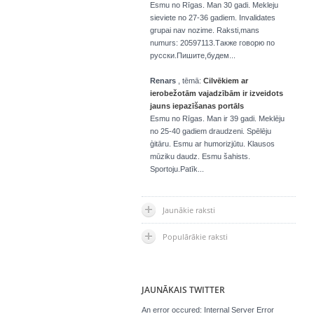
Esmu no Rīgas. Man 30 gadi. Mekleju
sieviete no 27-36 gadiem. Invalidates
grupai nav nozime. Raksti,mans
numurs: 20597113.Также говорю по
русски.Пишите,будем...
Renars
, tēmā:
Cilvēkiem ar
ierobežotām vajadzībām ir izveidots
jauns iepazīšanas portāls
Esmu no Rīgas. Man ir 39 gadi. Meklēju
no 25-40 gadiem draudzeni. Spēlēju
ģitāru. Esmu ar humorizjūtu. Klausos
mūziku daudz. Esmu šahists.
Sportoju.Patīk...
Jaunākie raksti
Populārākie raksti
JAUNĀKAIS TWITTER
An error occured: Internal Server Error