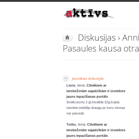
Diskusijas
› Anni
Pasaules kausa otra
Jaunākais diskusijās
Liene
, tēmā:
Cilvēkiem ar
ierobežotām vajadzībām ir izveidots
jauns iepazīšanas portāls
Sveiki,esmu 2 gr.invalíde.52g.kopta
sieviete,meklēju draugu,ar kuru vismaz
var parunāt.
Toliks
, tēmā:
Cilvēkiem ar
ierobežotām vajadzībām ir izveidots
jauns iepazīšanas portāls