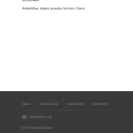
Nodarbības siltajos graudos
bērniem Olainē
ZIŅAS
DISKUSIJAS
GALERIJAS
KONTAKTI
info@aktivs.org
ESAM SASNIEDZAMI