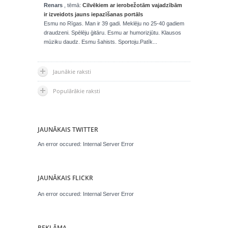
Renars
, tēmā:
Cilvēkiem ar ierobežotām vajadzībām
ir izveidots jauns iepazīšanas portāls
Esmu no Rīgas. Man ir 39 gadi. Meklēju no 25-40 gadiem
draudzeni. Spēlēju ģitāru. Esmu ar humorizjūtu. Klausos
mūziku daudz. Esmu šahists. Sportoju.Patīk...
Jaunākie raksti
Populārākie raksti
JAUNĀKAIS TWITTER
An error occured: Internal Server Error
JAUNĀKAIS FLICKR
An error occured: Internal Server Error
REKLĀMA