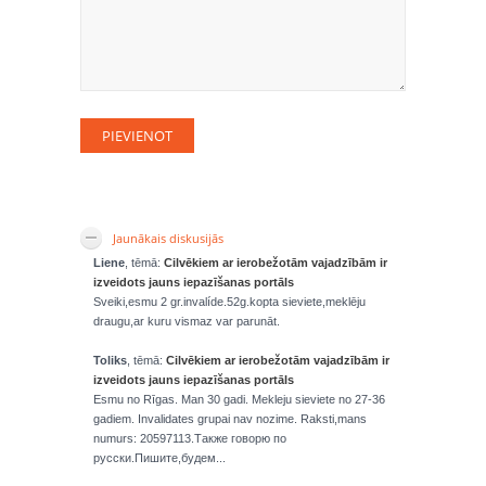
Jaunākais diskusijās
Liene
, tēmā:
Cilvēkiem ar ierobežotām vajadzībām ir
izveidots jauns iepazīšanas portāls
Sveiki,esmu 2 gr.invalíde.52g.kopta sieviete,meklēju
draugu,ar kuru vismaz var parunāt.
Toliks
, tēmā:
Cilvēkiem ar ierobežotām vajadzībām ir
izveidots jauns iepazīšanas portāls
Esmu no Rīgas. Man 30 gadi. Mekleju sieviete no 27-36
gadiem. Invalidates grupai nav nozime. Raksti,mans
numurs: 20597113.Также говорю по
русски.Пишите,будем...